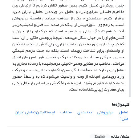
چنین رویکردی تحلیل کنیم. بدین منظور تلاش کردیم تا ارتباطی بین
مفاهیم فلسفی «مرلوپونتی» و تعامل در چیدمان تعاملی «باران متن»
برقرار کنیم. «بدنمندی»، یکی از مفاهیم بنیادین فلسفۀ مرلوپونتی
است. به زعم وی، سوژه پیش از اینکه در صدد شناختن و اندیشیدن بر
آید، در‌هم‌ تنیدگی بدنی او با محیط است که درک او را از جهان و
کنش‌های او را در جهان شکل می‌دهد. نتیجۀ پژوهش حاکی از آن است
که در چیدمان مزبور نه بدن مخاطب ابزاری برای کنش اوست و نه ذهن
او واسطه‌ای برای شناخت رویداد است، بلکه به جهت درهم‌ تنیدگی
حسی و حرکتی مخاطب با رویداد، درک و تعامل بطور هم زمان اتفاق
می‌افتد. مخاطب در فضایی وهمی-تخیلی در‌هم‌تنیده با رسانه مجازی به
تعامل می‌پردازد، اما نه فقط با نگریستن بلکه او با تمامی حسیت و حرکت
وارد رویدادی آمیخته از وهم و واقعیت می‌شود که به واسطۀ حضور
بدنمند او متحقق می‌شود. این به منزلۀ کنشی بر اساس ارتباطی بدنی
بجای قضاوت زیبایی‌شناسانه است.
کلیدواژه‌ها
تعامل
مرلوپونتی
بدنمندی
مخاطب
اینستالیشنِ تعاملی "باران
متن"
عنوان مقاله
English