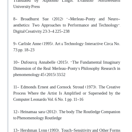
Translated by Alphonso Lingis. Evanston: Northwestern
University Press
8- Broadhurst, Sue (2012) "-Merleau-Ponty and Neuro-
aesthetics: Two Approaches to Performance and Technology",
Digital Creativity, 23:3-4, 225-238
9- Carlisle, Anne, (1995). Art & Technology: Interactive, Circa, No.
73, pp. 18-23
10- Dufourcq, Annabelle (2015). "The Fundamental Imaginary
Dimension of the Real Merleau-Ponty’s Philosophy, Research in
phenomenology 45 (2015) 33–52
11- Edmonds, Ernest and Cornock, Stroud (1973). The Creative
Process Where the Artist Is Amplified or Superseded by the
Computer, Leonardo, Vol. 6, No. 1, pp. 11-16
12- Heinamaa, sara (2012). The body, The Routledge Companion
to Phenomenology, Routledge
13- Hershman, Lynn (1993). Touch-Sensitivity and Other Forms