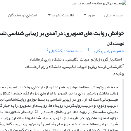
صفحه اصلی
مرور
اطلاعات نشریه
راهنمای نویسندگان
خوانش روایت های تصویری: درآمدی بر زیبایی شناسی نل
نویسندگان
2
1
جعفر میرزایی پرکلی
سیما محمدی کشکولی
1
استادیار گروه زبان و ادبیات انگلیسی، دانشگاه رازی کرمانشاه،
2
کارشناس ارشد زبان و ادبیات انگلیسی، دانشگاه رازی کرمانشاه،
چکیده
هدف این پژوهش، مطالعه عوامل پیش­برنده و بازدارنده‌ی روایت در تصاویر به 
زبانی قابلیّت روایت‌پردازی دارند. تصویر با ابزارهای ویژه (رنگ، خطوط، اشکال
فیلسوفانی است که آراء‌ وی در زیبایی‌شناسی به بسط حوزه‌ی روایت‌شناسی انجام
شود. در این مقاله نخست به تبیین زیبایی ­شناسی گودمن و ارزیابی جایگاه ارز
مقاله تلاش کرده ­اند با ارائه­ ی تحلیل نقاشی ­های مورد بحث گودمن از یک 