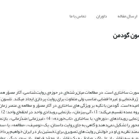
ارسال مقاله
داوران
تماس با ما
سون گودمن
صورت ساختاری است. در مطالعات میان‌رشته‌ای در حوزه‌ی روایت‌شناسی، آثار مصوّر هم
، ژرف‌نمایی و غیره) فضایی مناسب ولی متفاوت برای روایت­ پردازی ایجاد می­کند. نلسون
یده است. گودمن با تکیه بر ویژگی ­های ساختاری در آثار مصوّر و مطالعه ­ی عنصر زمان 
«ترتیب وقوع» و «تر
نمایش سلسله‌ای از رویدادها در رابطه‌ای جهت‌دار؛ 3) «زمان­دار تاب­خورده»، بازنمایی رویدادهای «دوره‌ای» با ساختاری
شمند نظریه ­ی او در خوانش روایت­ های تصویری برای نخستین بار در ایران خواهیم پردا
سو، و سه نقاشی­ از علی اکبر صادقی و یک نقاشی از محمّد فراهانی از سوی دیگر، عوام