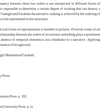
crepancy between these two orders is not unexpected in different forms of
t is impossible to determine a certain degree of twisting that can destroy a
 of Sadeghi and Farahani, the narrative-making is achieved by the ordering of
s to be represented in new structures.
oral forms of representation is feasible in pictures. Pictorial works of art
e relationship between the orders of occurrence and telling plays a prominent
the absence of temporal elements is not a hindrance to a narrative. Applying
essence of his approach.
deghi, Mohammad Farahani.
y Press.
oronto Press. p. 182.
d University Press. p. ix.