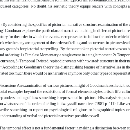
at this element is not indispensable for making pictorial representations. His explor
scussed categories. No doubt, his aesthetic theory equips readers with concepts 
By considering the specifics of pictorial-narrative structure, examination of the 
ing,” Goodman explores the particulars of narrative-making in different pictorial repr
ory for the order in which the events are represented to follow the order in which
k whether any arrangement of the orders of telling and occurrence in pictures lead t
ry grounds for pictorial storytelling. By the same token, pictorial narratives can b
nd ordering: 1) Timeless Momentary, a single event in a single moment; 2) Temporal 
ccurrence; 3) Temporal Twisted, “episodic” events with “twisted” structure in their
 According to Goodman's theory, the distinguishing feature of narrative lies in the 
wisted too much there would be no narrative anymore, only other types of representa
iscussion: An examination of various pictures, in light of Goodman’s aesthetic the
torial examples beyond the restrictions of formal elements, styles, artist's life, cul
ep understanding of how something is represented in a picture. His analysis stops c
n whatsoever of the order of telling is always still narrative” (1981, p. 111). Like v
escribe something, to report on psychological, religious, or biographical topics, 
nderstanding of verbal and pictorial narratives possible as well.
he temporal effect is not a fundamental factor in making a distinction between sto