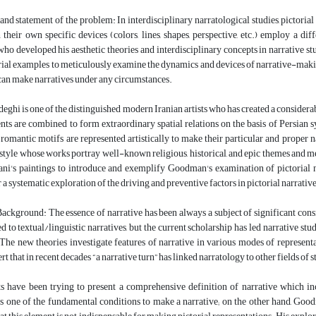
and statement of the problem: In interdisciplinary narratological studies, pictorial 
 their own specific devices (colors, lines, shapes, perspective, etc.) employ a 
ho developed his aesthetic theories and interdisciplinary concepts in narrative st
rial examples to meticulously examine the dynamics and devices of narrative-makin
 can make narratives under any circumstances.
eghi is one of the distinguished modern Iranian artists who has created a considerabl
nts are combined to form extraordinary spatial relations on the basis of Persian s
 romantic motifs are represented artistically to make their particular and prope
tyle whose works portray well-known religious, historical, and epic themes and me
ani's paintings to introduce and exemplify Goodman's examination of pictorial 
r a systematic exploration of the driving and preventive factors in pictorial narrativ
ackground: The essence of narrative has been always a subject of significant consi
d to textual/linguistic narratives, but the current scholarship has led narrative stu
 The new theories investigate features of narrative in various modes of representati
rt that in recent decades “a narrative turn” has linked narratology to other fields of 
ts have been trying to present a comprehensive definition of narrative which in
 one of the fundamental conditions to make a narrative; on the other hand, Goodm