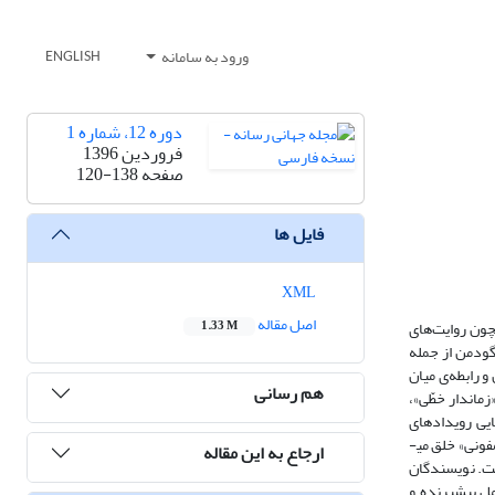
ورود به سامانه
ENGLISH
دوره 12، شماره 1
فروردین 1396
صفحه
120-138
فایل ها
XML
اصل مقاله
چون روایت‌های
1.33 M
 گودمن از جمله
و رابطه‌ی میان
هم رسانی
تیب روایت­کردن» رویدادها، روایت‌های تصویری را به چهار گروه عمده تقسیم می‌کند: 1) «آنی بی­زمان»، بازنمایی رویدادی واحد در لحظه‌ای واحد؛ 2) «زمان­دار خطّی»،
 «تاب‌خورده»؛ 4) «غیرزمانی/ضدّزمانی»، بازنمایی رویدادهای
«جاودانه» و «نمادین». در نظریه­ ی او، دو ترتیب یاد شده لزوماً ساختاری روایت‌ محور را تشکیل نمی‌دهند و گاهی به جای روایت داستان، یک «توصیف»، «مطالعه»، یا «سمفونی» خلق می­
ارجاع به این مقاله
خت. نویسندگان
ل پیش­برنده و