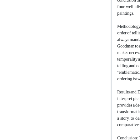
conclusion th
four well-di
paintings.
Methodology: 
order of tell
always mandat
Goodman to as
makes necessa
temporality a
telling and o
“emblematic.”
ordering is t
Results and D
interpret pic
provides a de
transformatio
a story, to d
comparative u
Conclusion: T