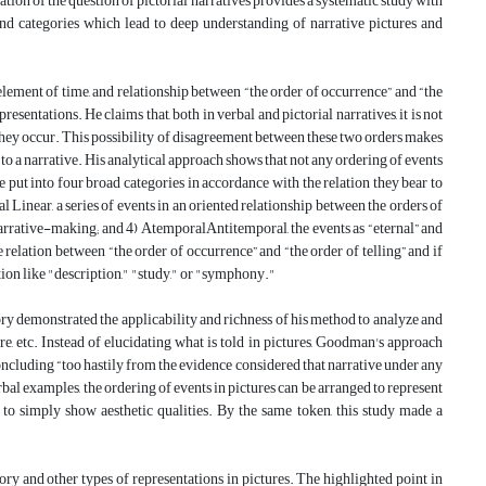
ation of the question of pictorial narratives provides a systematic study with
and categories which lead to deep understanding of narrative pictures and
element of time, and relationship between “the order of occurrence” and “the
esentations. He claims that, both in verbal and pictorial narratives, it is not
 they occur. This possibility of disagreement between these two orders makes
o a narrative. His analytical approach shows that not any ordering of events
e put into four broad categories in accordance with the relation they bear to
Linear, a series of events in an oriented relationship between the orders of
 narrative-making; and 4) AtemporalAntitemporal, the events as “eternal” and
relation between “the order of occurrence” and “the order of telling” and if
tion like "description," "study," or "symphony."
ory demonstrated the applicability and richness of his method to analyze and
ture, etc. Instead of elucidating what is told in pictures, Goodman's approach
oncluding “too hastily from the evidence considered that narrative under any
erbal examples, the ordering of events in pictures can be arranged to represent
or to simply show aesthetic qualities. By the same token, this study made a
ry and other types of representations in pictures. The highlighted point in