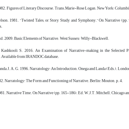
1982. Figures of Literary Discourse. Trans.Marie-Rose Logan. New York: Columbia
son. 1981. “Twisted Tales; or, Story, Study, and Symphony.” On Narrative (pp.
s.
d. 2009. Basic Elements of Narrative. West Sussex: Willy-Blackwell.
ashkooli, S. 2016. An Examination of Narrative-making in the Selected Pa
). Available from IRANDOC database.
Landa, J. A. G. 1996. Narratology: An Introduction. Onega and Landa (Eds.). Lon
82. Narratology: The Form and Functioning of Narrative. Berlin: Mouton. p. 4.
1981. Narrative Time. On Narrative (pp. 165-186). Ed. W.J.T. Mitchell. Chicago a