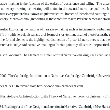
rrative-making is the function of the orders of occurrence and telling. The dis
t not every ordering or twisting will maintain the essential narrative qualities. I
ause every picture has its own singular structure. In each of the selected paintings
l a story. Moreover, enough twisting in these pictures makes Persian themes and storie
ults: Exploring the features of narrative-making such as in cinematic, verbal, and 
affinity with verbal/visual and oral forms of storytelling. In all of these forms, th
 the formal elements, the highlighted distinction of pictorial narratives is that 
tematic analysis of narrative-making to Iranian paintings illustrates the practical 
lson Goodman, The Element of Time, Pictorial Narrative-making, Ali Akbar Sa
. 2002. The Cambridge Introduction to Narrative. Cambridge: Cambridge Universit
deghi. N.D. Retrieved from http://www.aliakbarsadeghi.com
 Narratology: An Introduction to the Theory of Narrative. Toronto: University of T
84. Reading for the Plot: Design and Intention in Narrative. Cambridge, MA: Harvar