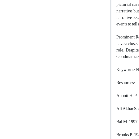
pictorial na
narrative, bu
narrative bec
events to tel
Prominent Res
have a close 
role. Despite
Goodman's sys
Keywords: Ne
Resources:
Abbott, H. P
Ali Akbar Sa
Bal, M. 1997.
Brooks, P. 19