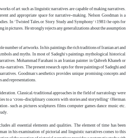
works of art, such as linguistic narratives, are capable of making narratives.
different and appropriate space for narrative-making. Nelson Goodman is a
udies. In “Twisted Tales; or, Story, Study and Symphony” (1981), he opts for
g in pictures. He strongly rejects any generalizations about the assumption
e number of artworks. In his paintings, the rich traditions of Iranian art and
ymbols and myths. In most of Sadeghi’s paintings, mythological, historical,
r narratives. Mohammad Farahani is an Iranian painter in Qahveh Khaneh or
ta-narratives. The present research opts for three paintings of Sadeghi and
narratives. Goodman’s aesthetics provides unique promising concepts and
es and representations.
deration. Classical/traditional approaches in the field of narratology were
dies to a “cross-disciplinary concern with stories and storytelling” (Herman,
on – such as pictures, sculptures, films, computer games, dance, music, etc.
study.
cludes all essential elements and qualities. The element of time has been
an in his examination of pictorial and linguistic narratives comes to this