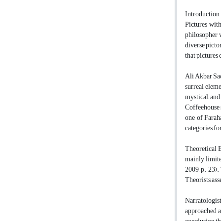
Introduction 
Pictures with
philosopher w
diverse picto
that pictures
Ali Akbar Sad
surreal eleme
mystical, and
Coffeehouse s
one of Farah
categories fo
Theoretical B
mainly limite
2009, p. 23).
Theorists asse
Narratologis
approached as