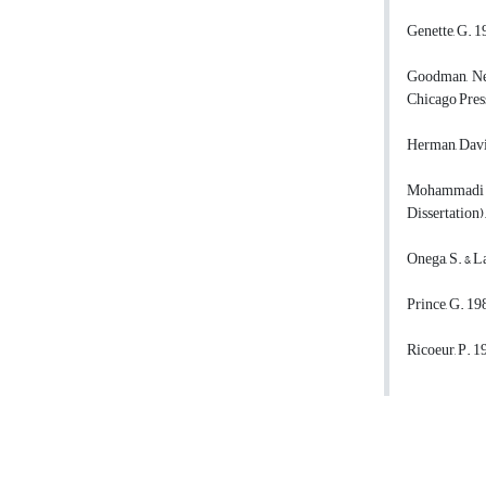
Genette, G. 
Goodman, Nel
Chicago Pres
Herman, Davi
Mohammadi K
Dissertation
Onega, S. & 
Prince, G. 19
Ricoeur, P. 