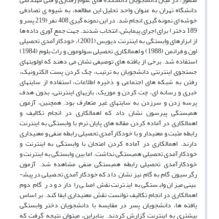
دانشگاه تهران به عنوان واحد تحلیل این مطالعه، به شیوه­ ی تصادفی
خوشه­ ای نمونه­ گیری انجام شد. در این نمونه گیری 408 نفر (219 پسر و
189 دختر) برای اجرای پیمایش، انتخاب شدند. جهت جمع ­آوری داده­ ها
از ابزارهای وابستگی به اینترنت دیویس (2001)، خودکارآمدی تحصیلی
اون و فرانمن (1988) و اهمالکاری تحصیلی سولومون و راث بلوم (1984)
استفاده شد. برخی از یافته­ های توصیفی نشان می دهند که اولویت­های
جستجوی اینترنتی دانشجویان به ­ترتیب، چک­ کردن پست الکترونیک،
رفتن به شبکه­ های اجتماعی و ذخیره اطلاعات، استفاده از سایت­های
خبری و رسانه­ ای، چت­ کردن و موزیک، بازی­های اینترنتی، بدون هدف
پرسه­ زدن و سرزدن به سایت­های غیر متعارف بود. همچنین، آزمون
همبستگی پیرسون نشان داد که اهمالکاری در انجام تکالیف و
اهمالکاری در آماده­ کردن مقاله­ های پایان ­ترم با وابستگی به اینترنت
رابطه مثبت و معنی­دار و با خودکارآمدی تحصیلی رابطه منفی و معنی­داری
دارند. اهمالکاری در آماده ­کردن امتحان با وابستگی به اینترنت و
خودکارآمدی تحصیلی همبستگی نداشت. اما بین وابستگی به اینترنت و
خودکارآمدی تحصیلی رابطه همبستگی منفی مشاهده شد. آزمون
رگرسیون گام­ به­ گام نیز نشان داد که خودکارآمدی تحصیلی در پیش­
بینی میزان وابستگی به اینترنت نقش اصلی را دارد و در گام دوم
اهمالکاری در انجام تکالیف توانست نقش معنی­داری ایفا کند. بر اساس
یافته­ ها، دانشجویان پسر در مقایسه با دانشجویان دختر وابستگی
بیشتری به اینترنت گزارش کردند. بنابراین، می­توان نتیجه گرفت که