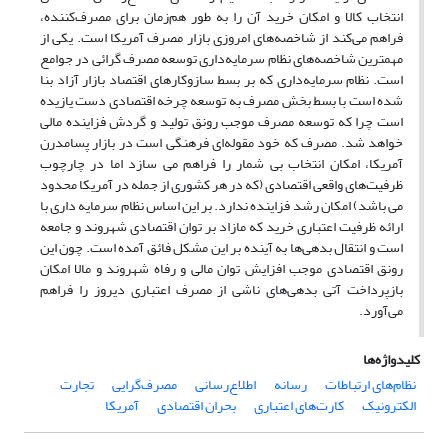
انتخاب کالا و امکان خرید آن را به طور هم‌زمان برای مصرف‌کننده،
فراهم می‌کند از شاخصه‌های امروزی بازار مصرف آمریکا است. یکی از
مهمترین شاخصه‌های نظام سرمایه‌داری توسعه مصرف گرائی در جوامع
است. نظام سرمایه‌داری که بر بسط سازوکارهای اقتصاد بازار آزاد بنا
شده است با بسط بخش مصرف به توسعه چرخه اقتصادی دست یازیده
است چرا که توسعه مصرف موجب رونق تولید و گردش فزاینده مالی
خواهد شد. مصرف که خود مقوله‌ای فرهنگی است در بازار پسامدرن
آمریکا، امکان انتخاب بی شمار را فراهم می سازد اما در چارچوب
ظرفیت‌های واقعی اقتصادی (که در هر کشوری از جمله در آمریکا محدود
می باشد) امکان رشد فزاینده ندارد. بر این اساس نظام سرمایه داری با
ارائه ظرفیت اعتباری خرید که مازاد بر توان اقتصادی شهروند و جامعه
است و انتقال بدهی‌ها به آینده بر این مشکل فائق آمده است. چون این
رونق اقتصادی موجب افزایش توان مالی و رفاه شهروند و مالا امکان
بازپرداخت آتی بدهی‌های ناشی از مصرف اعتباری دیروز را فراهم
می‌آورد.
کلیدواژه‌ها
نظام‌های ارتباطات
رسانه
اطلاع‌رسانی
مصرف‌گرایی
تجارت
الکترونیک
کارت‌های اعتباری
بحران اقتصادی
آمریکا