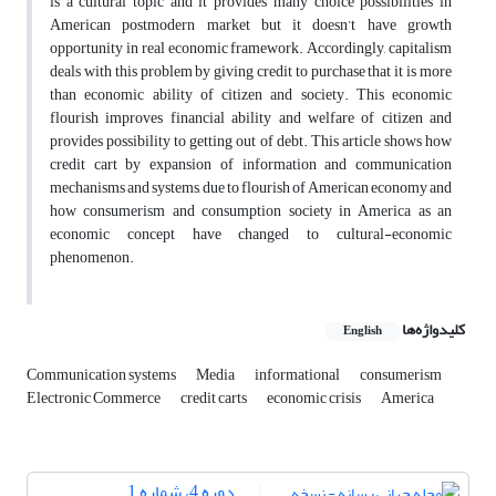
is a cultural topic and it provides many choice possibilities in
American postmodern market but it doesn’t have growth
opportunity in real economic framework. Accordingly, capitalism
deals with this problem by giving credit to purchase that it is more
than economic ability of citizen and society. This economic
flourish improves financial ability and welfare of citizen and
provides possibility to getting out of debt. This article shows how
credit cart by expansion of information and communication
mechanisms and systems, due to flourish of American economy and
how consumerism and consumption society in America as an
economic concept have changed to cultural-economic
phenomenon.
کلیدواژه‌ها
English
Communication systems
Media
informational
consumerism
Electronic Commerce
credit carts
economic crisis
America
دوره 4، شماره 1