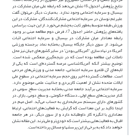
نتایج پژوهش (جدول 6) نشان می‌دهد که رابطه علی میان مشارکت در
بیسبال و سرمایه اجتماعی وجود ندارد. به‌عبارت دیگر، می‌توان گفت
علیرغم نوسان در سرمایه اجتماعی مشارکت‌کنندگان، مشارکت در این
ورزش طبقه متوسط به‌طور ثابت به‌چشم می‌خورد. از این جهت، براساس
یافته‌های پژوهش حاضر (جدول 7)، فرض دوم مطالعه مبنی بر وجود
رابطه معنادار میان مشارکت در بیسبال و سرمایه اجتماعی اثبات
می‌شود. از سوی دیگر جایگاه بیسبال به‌مثابه نماد برجسته ورزشی
آمریکا در نهادسازی “آمریکایی بودن” در سایر کشورهای جهان نیز محل
تاملات این مطالعه بوده است که در نتیجه‌گیری منعکس شده است.
توضیح بیشتر آنکه آمریکاشناسی عرصه گسترده‌ای است که یکی از
لایه‌های آن قلمرو سرمایه اجتماعی، جامعه مدنی و ورزش‌های مردمی
است. مطالعات گسترده اخیر روی حجم سرمایه اجتماعی در سطوح ملی
ایالات متحده نشان از اهمیت کاربردی و جذابیت علمی موضوع دارد.
سرمایه اجتماعی برآیند جامعه مدنی به‌مثابه مدیریت سطح سومی در
کنار مدیریت‌های سطح اولی ـ دستگاه حکومتی ـ و سطح دومی ـ بازارـ در
کشورهای دارای سیستم سرمایه‌داری به حساب می‌آید. اصل مهم در
اینجا تاکید بر این معنا است که گرایش به فعالیت‌های اجتماعی، ارتباط
معناداری با انگیزه کار داوطلبانه دارد و از سوی ‌دیگر، در هر جامعه
اقبال به فعالیت‌هایی بیشتر است که خودی‌تر و ملی‌ترند. این مقاله نشان
خواهد داد که به برخی از این پرسشها و مسائل پرداخته است.