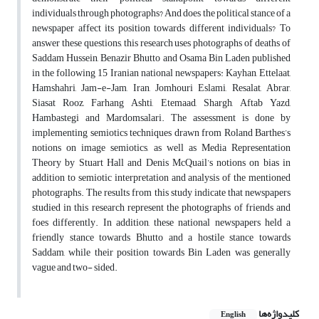
individuals through photographs? And does the political stance of a
newspaper affect its position towards different individuals? To
answer these questions, this research uses photographs of deaths of
Saddam Hussein, Benazir Bhutto and Osama Bin Laden published
in the following 15 Iranian national newspapers: Kayhan, Ettelaat,
Hamshahri, Jam-e-Jam, Iran, Jomhouri Eslami, Resalat, Abrar,
Siasat Rooz, Farhang Ashti, Etemaad, Shargh, Aftab Yazd,
Hambastegi and Mardomsalari. The assessment is done by
implementing semiotics techniques drawn from Roland Barthes’s
notions on image semiotics, as well as Media Representation
Theory by Stuart Hall and Denis McQuail’s notions on bias in
addition to semiotic interpretation and analysis of the mentioned
photographs. The results from this study indicate that newspapers
studied in this research represent the photographs of friends and
foes differently. In addition, these national newspapers held a
friendly stance towards Bhutto and a hostile stance towards
Saddam, while their position towards Bin Laden was generally
vague and two- sided.
کلیدواژه‌ها
English