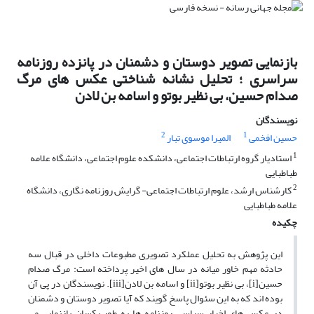
بازنمایی تصویر دوستان و دشمنان در پانزده روزنامه
سراسری ؛ تحلیل نشانه شناختی عکس های مرگ
صدام حسین، بی نظیر بوتو و اسامه بن لادن
نویسندگان
2
1
حسین افخمی
المیرا موسوی تبار
1
استادیار گروه ارتباطات اجتماعی، دانشکده علوم اجتماعی، دانشگاه علامه
طباطبایی
2
کارشناس ارشد، علوم ارتباطات اجتماعی- گرایش روزنامه نگاری، دانشگاه
علامه طباطبایی
چکیده
این پژوهش به تحلیل عملکرد تصویری مطبوعات داخلی در قبال سه
حادثه مهم خاور میانه در سال های اخیر پرداخته است: مرگ صدام
حسین[i]، بی نظیر بوتو[ii] و اسامه بن لادن[iii]. نویسندگان در پی آن
بوده اند که به این سئوال پاسخ گویند که آیا تصویر دوستان و دشمنان
در عکس های اخبار سیاسی روزنامه ها به طور یکسان بازنمایی می