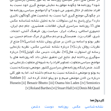
شود؟ روزنامه ها چگونه موفق به نمایش موضع گیری خود نسبت به
افراد مختلف از خلال تصویر می شوند؟ و آیا مواضع سیاسی روزنامه ها
در چگونگی موضع گیری آنها نسبت به شخصیت های گوناگون تاثیری
دارد؟ برای پاسخ به این سئوالات، ما به تحلیل نشانه شناسانه عکس
های 15 روزنامه سراسری کیهان، اطلاعات، همشهری، جام جم، ایران،
جمهوری اسلامی، رسالت، ابرار، سیاست روز، فرهنگ آشتی، اعتماد،
شرق، آفتاب یزد، همبستگی و مردم سالاری از مرگ صدام حسین، بی
نظیر بوتو و اسامه بن لادن بر مبنای روش نشانه شناسی[iv] منتج از
نظریات رولان بارت[v] درباره نشانه شناسی عکس، نظریه بازنمایی
رسانه ای استوارت هال[vi]، نظریات دنیس مک کوئیل[vii] درباره
سوگیری پرداخته ایم. نتایج این تحقیق نشان داد که روزنامه های با
مواضع سیاسی متفاوت، تصاویر افراد را به شیوه ای متفاوت بازنمایی می
کنند. ضمن اینکه روزنامه های سراسری کشور، موضعی دوستانه نسبت
به بوتو و موضعی دشمنانه نسبت به صدام داشته اند، اما به طور کلی
درباره بن لادن موضعی مبهم و دو پهلو اتخاذ کرده اند. [i] Saddam
Hussein [ii] Benazir Bhutto [iii] Osama bin Laden [iv] Semiotics
[v] Roland Barthes [vi] Stuart Hall [vii] Denis McQuail
کلیدواژه‌ها
نشانه شناسی
عکس
روزنامه
دوست
دشمن