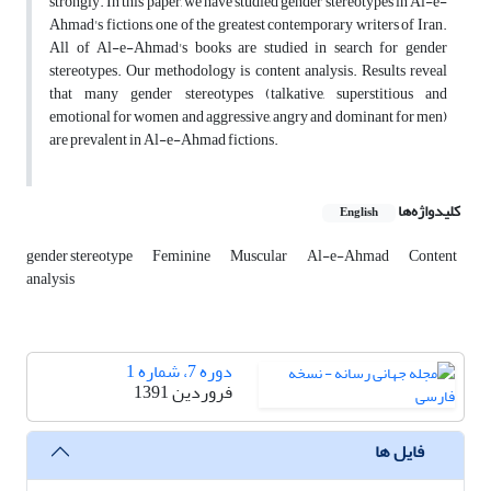
strongly. In this paper, we have studied gender stereotypes in Al-e-
Ahmad's fictions, one of the greatest contemporary writers of Iran.
All of Al-e-Ahmad's books are studied in search for gender
stereotypes. Our methodology is content analysis. Results reveal
that many gender stereotypes (talkative, superstitious and
emotional for women and aggressive, angry and dominant for men)
are prevalent in Al-e-Ahmad fictions.
کلیدواژه‌ها
English
gender stereotype
Feminine
Muscular
Al-e-Ahmad
Content
analysis
دوره 7، شماره 1
فروردین 1391
فایل ها