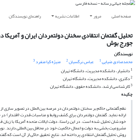
صفحه اصلی
مرور
اطلاعات نشریه
راهنمای نویسندگان
تحلیل گفتمان انتقادی سخنان دولتمردان ایران و آمریکا
جورج بوش
نویسندگان
3
2
1
محمدصادق ضیایی
عباس نرگسیان
منیژه کیا منفرد
1
دانشیار، دانشکده مدیریت، دانشگاه تهران
2
دکتری، دانشکده مدیریت، دانشگاه تهران
3
کارشناسی ارشد، دانشکده حقوق، دانشگاه تهران
چکیده
نظم گفتمانی حاکم بر سخنان دولتمردان در عرصه بین الملل در تصویر سازی 
ارائه نماید. گفتمان دولتمردان برای کشف روابط و مناسبات قدرت (اقتدار) 
خودشان تحلیل شده است. در این راستا، دولت ایالات متحده آمریکا با زبان قد
مشروعیت بخشی به دولت و اعمال حاکمیت خود در محافل بین المللی دارند. نویسند
روش تحلیل گفتمان انتقادی پرداخته اند. نتایج تحقیق حاکی از آن است که گفتم