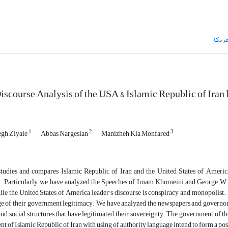
مریکا
Discourse Analysis of the USA & Islamic Republic of Ira
1
2
3
gh Ziyaie
Abbas Nargesian
Manizheh Kia Monfared
 studies and compares Islamic Republic of Iran and the United States of Americ
 Particularly, we have analyzed the Speeches of Imam Khomeini and George W. Bu
ile the United States of America leader's discourse is conspiracy and monopolist.
e of their government legitimacy. We have analyzed the newspapers and governors’ 
 and social structures that have legitimated their sovereignty. The government of 
t of Islamic Republic of Iran with using of authority language intend to form a pos