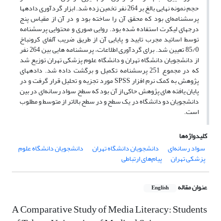
حجم نمونه نهایی بالغ بر 264 نفر تخمین زده شد. ابزار گردآوری داده­ها
پرسشنامه‌ای بود که محقق آن را ساخته بود و در آن از مقیاس پنج
درجه­ای لیکرت استفاده شده بود. روایی صوری و محتوایی پرسشنامه
توسط اساتید مجرب تایید و پایایی آن از طریق ضریب آلفای کرونباخ
85/0 تعیین شد. برای گردآوری اطلاعات، پرسشنامه هایی بین 264 نفر
از دانشجویان دانشگاه تهران و دانشگاه علوم پزشکی تهران توزیع شد
که در مجموع 251 پرسشنامه تکمیل و برگشت داده شد. داده­های
پژوهش به کمک نرم افزار SPSS مورد تجزیه و تحلیل قرار گرفت و در
پایان یافته های پژوهش حاکی از آن بود که سطح سواد رسانه‌ای در بین
دانشجویان دو دانشگاه در یک سطح و در سطح بالاتر از متوسط و مطلوب
است.
کلیدواژه‌ها
سواد رسانه‌ای
دانشجویان دانشگاه تهران
دانشجویان دانشگاه علوم
پزشکی تهران
پیام‌های ارتباطی
عنوان مقاله
English
A Comparative Study of Media Literacy: Students