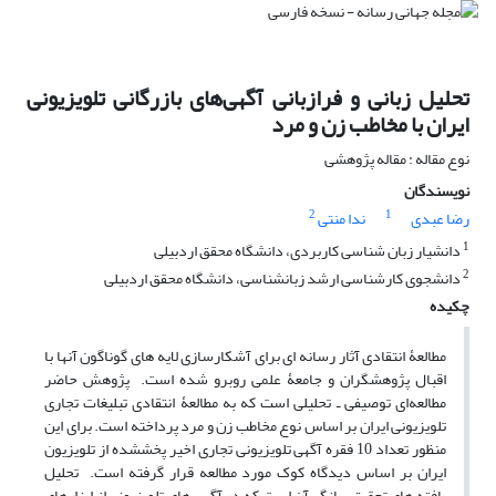
تحلیل زبانی و فرازبانی آگهی‌های بازرگانی تلویزیونی
ایران با مخاطب زن و مرد
نوع مقاله : مقاله پژوهشی
نویسندگان
2
1
رضا عبدی
ندا منتی
1
دانشیار زبان شناسی کاربردی، دانشگاه محقق اردبیلی
2
دانشجوی کارشناسی ارشد زبانشناسی، دانشگاه محقق اردبیلی
چکیده
مطالعۀ انتقادی آثار رسانه­ ای برای آشکارسازی لایه ­های گوناگون آن­ها با
اقبال پژوهشگران و جامعۀ علمی روبرو شده است. پژوهش حاضر
مطالعه‌ای توصیفی ­ـ ­تحلیلی است که به مطالعۀ انتقادی تبلیغات تجاری
تلویزیونی ایران بر اساس نوع مخاطب زن و مرد پرداخته است. برای این
منظور تعداد 10 فقره آگهی تلویزیونی تجاری اخیر پخش­شده از تلویزیون
ایران بر اساس دیدگاه کوک مورد مطالعه قرار گرفته است. تحلیل
یافته ­های تحقیق بیانگر آن است که در آگهی ­های تلویزیونی از ابزارهای