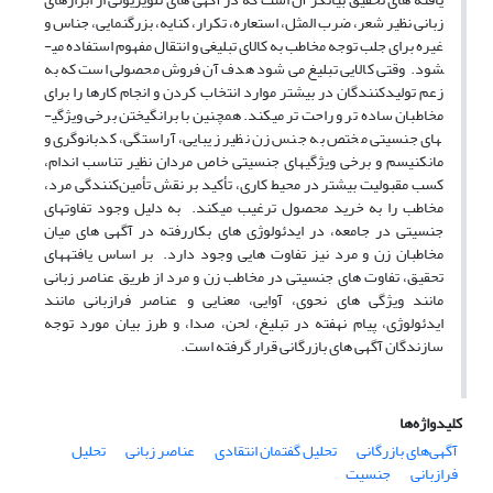
زبانی نظیر شعر، ضرب­ المثل، استعاره، تکرار، کنایه، بزرگ­نمایی، جناس و
غیره برای جلب توجه مخاطب به کالای تبلیغی و انتقال مفهوم استفاده می­
شود. وقتی کالایی تبلیغ می ­شود هدف آن فروش محصولی است که به
زعم تولیدکنندگان در بیشتر موارد انتخاب کردن و انجام کارها را برای
مخاطبان ساده ­تر و راحت ­تر می­کند. هم­چنین با برانگیختن برخی ویژگی­
های جنسیتی مختص به جنس زن نظیر زیبایی، آراستگی، کدبانوگری و
مانکنیسم و برخی ویژگی­های جنسیتی خاص مردان نظیر تناسب اندام،
کسب مقبولیت بیشتر در محیط کاری، تأکید بر نقش تأمین‌کنندگی مرد،
مخاطب را به خرید محصول ترغیب می­کند. به دلیل وجود تفاوت­های
جنسیتی در جامعه، در ایدئولوژی­ های بکاررفته در آگهی ­های میان
مخاطبان زن و مرد نیز تفاوت ­هایی وجود دارد. بر اساس یافته­های
تحقیق، تفاوت ­های جنسیتی در مخاطب زن و مرد از طریق عناصر زبانی
مانند ویژگی­ های نحوی، آوایی، معنایی و عناصر فرا­زبانی مانند
ایدئولوژی، پیام نهفته در تبلیغ، لحن، صدا، و طرز بیان مورد توجه
سازندگان آگهی ­های بازرگانی قرار گرفته است.
کلیدواژه‌ها
آگهی‌های بازرگانی
تحلیل گفتمان انتقادی
عناصر زبانی
تحلیل
فرازبانی
جنسیت