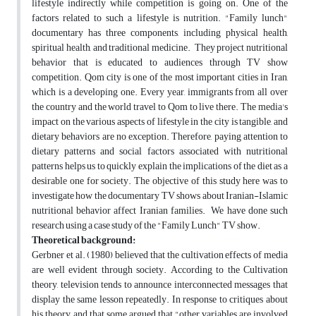
lifestyle indirectly while competition is going on. One of the
factors related to such a lifestyle is nutrition. "Family lunch"
documentary has three components, including physical health,
spiritual health, and traditional medicine. They project nutritional
behavior that is educated to audiences through TV show
competition. Qom city is one of the most important cities in Iran,
which is a developing one. Every year, immigrants from all over
the country and the world travel to Qom to live there. The media's
impact on the various aspects of lifestyle in the city is tangible, and
dietary behaviors are no exception. Therefore, paying attention to
dietary patterns and social factors associated with nutritional
patterns helps us to quickly explain the implications of the diet as a
desirable one for society. The objective of this study here was to
investigate how the documentary TV shows about Iranian-Islamic
nutritional behavior affect Iranian families. We have done such
research using a case study of the "Family Lunch" TV show.
Theoretical background:
Gerbner et al. (1980) believed that the cultivation effects of media
are well evident through society. According to the Cultivation
theory, television tends to announce interconnected messages that
display the same lesson repeatedly. In response to critiques about
his theory, and that some argued that "other variables are involved