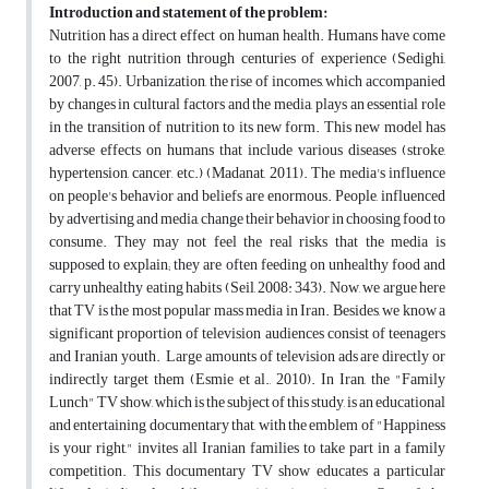
Introduction and statement of the problem
:
Nutrition has a direct effect on human health. Humans have come
to the right nutrition through centuries of experience (Sedighi,
2007, p. 45). Urbanization, the rise of incomes, which accompanied
by changes in cultural factors and the media, plays an essential role
in the transition of nutrition to its new form. This new model has
adverse effects on humans that include various diseases (stroke,
hypertension, cancer, etc.) (Madanat, 2011). The media's influence
on people's behavior and beliefs are enormous. People, influenced
by advertising and media, change their behavior in choosing food to
consume. They may not feel the real risks that the media is
supposed to explain; they are often feeding on unhealthy food and
carry unhealthy eating habits (Seil, 2008: 343). Now, we argue here
that TV is the most popular mass media in Iran. Besides, we know a
significant proportion of television audiences consist of teenagers
and Iranian youth. Large amounts of television ads are directly or
indirectly target them (Esmie et al., 2010). In Iran, the "Family
Lunch" TV show, which is the subject of this study, is an educational
and entertaining documentary that, with the emblem of "Happiness
is your right," invites all Iranian families to take part in a family
competition. This documentary TV show educates a particular