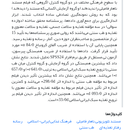
با سطوح فرهنگی مختلف در دو گروه کنترل (گروهی که فیلم مستند
ناهار فامیلی را ندیده‌اند) و گروه آزمایش (کسانی که مستند را دیده‌اند)
بود که به روش نمونه‌گیری تصادفی ساده انتخاب شدند. ابزار
اندازه‌گیری برای جمع‌آوری داده‌ها، پرسشنامه محقق ساخته (دوازده
سوالی) در سه مؤلفه تغذیه و سلامت جسمی، تغذیه و سلامت معنوی و
تغذیه و طب سنتی می‌باشند که روایی صوری پرسشنامه‌ها به تأیید 15
تن از متخصصین و صاحب‌نظران حوزه دین، آمار، رسانه و تغذیه رسید.
همچنین پایایی آن با استفاده از ضریب آلفای کرونباخ 84/0 α= مورد
تأیید قرار گرفت. داده‌ها با استفاده از ضریب همبستگی پیرسون،
آزمون تی مستقل از طریق نرم افزار SPSS24 تحلیل شدند. نتایج نشان
داد که بیشترین همبستگی در گروه آزمایش و گروه کنترل میان طب
سنتی با ترویج تغذیه سبک ایرانی اسلامی به ترتیب (641/0 r=) و (657/0
r=) می‌باشد. همچنین نتایج نشان داد که بیشترین تأثیر دیدن فیلم
مربوط به مؤلفه طب سنتی با اندازه اثر 298/0d= می‌باشد و کمترین
اندازه اثر تأثیر دیدن فیلم مربوط به مؤلفه تغذیه و سلامت معنوی با
اندازه اثر 093/0 d= می‌باشد. همچنین اندازه اثر تأثیر دیدن فیلم بر
ترویج تغذیه سبک ایرانی اسلامی 33/0d= است.
کلیدواژه‌ها
مستند تلویزیونی ناهار فامیلی
فرهنگ غذایی ایرانی- اسلامی
رسانه
رفتار تغذیه ای
طب سنتی