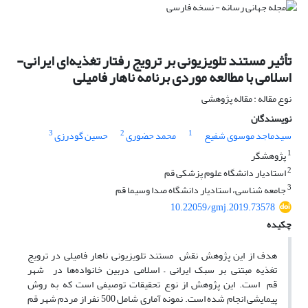
تأثیر مستند تلویزیونی بر ترویج رفتار تغذیه‌ای ایرانی-
اسلامی با مطالعه موردی برنامه ناهار فامیلی
نوع مقاله : مقاله پژوهشی
نویسندگان
3
2
1
سیدماجد موسوی شفیع
محمد حضوری
حسین گودرزی
1
پژوهشگر
2
استادیار دانشگاه علوم پزشکی قم
3
جامعه شناسی، استادیار دانشگاه صدا وسیما قم
10.22059/gmj.2019.73578
چکیده
هدف از این پژوهش نقش مستند تلویزیونی ناهار فامیلی در ترویج
تغذیه مبتنی بر سبک ایرانی – اسلامی دربین خانواده‌ها در شهر
قم است. این پژوهش از نوع تحقیقات توصیفی است که به روش
پیمایشی انجام شده است. نمونه آماری شامل 500 نفر از مردم شهر قم