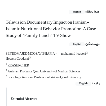
عنوان مقاله
English
Television Documentary Impact on Iranian-
Islamic Nutritional Behavior Promotion; A Case
Study of "Family Lunch" TV Show
نویسندگان
English
1
2
SEYEDMAJED MOOSAVISHAFIA
mohammd hozoori
3
Hossein Goodarzi
1
REASERCHER
2
Assistant Professor Qom University of Medical Sciences
3
Sociology, Assistant Professor of Voice & Qom University
چکیده
English
Extended Abstract