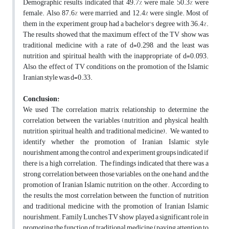
Demographic results indicated that 49.7% were male, 50.3% were
female. Also, 87.6% were married, and 12.4% were single. Most of
them in the experiment group had a bachelor's degree with 36.4%.
The results showed that the maximum effect of the TV show was
traditional medicine with a rate of d=0.298, and the least was
nutrition and spiritual health with the inappropriate of d=0.093.
Also, the effect of TV conditions on the promotion of the Islamic
Iranian style was d=0.33.
Conclusion:
We used The correlation matrix relationship to determine the
correlation between the variables (nutrition and physical health,
nutrition, spiritual health, and traditional medicine). We wanted to
identify whether the promotion of Iranian Islamic style
nourishment among the control and experiment groups indicated if
there is a high correlation. The findings indicated that there was a
strong correlation between those variables, on the one hand, and the
promotion of Iranian Islamic nutrition, on the other. According to
the results, the most correlation between the function of nutrition
and traditional medicine with the promotion of Iranian Islamic
nourishment. Family Lunches TV show played a significant role in
promoting the function of traditional medicine (paying attention to