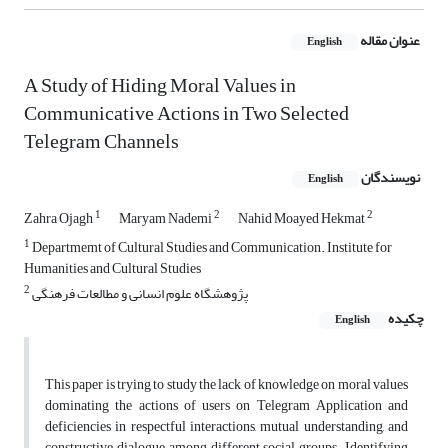
عنوان مقاله
English
A Study of Hiding Moral Values in
Communicative Actions in Two Selected
Telegram Channels
نویسندگان
English
1
2
2
Zahra Ojagh
Maryam Nademi
Nahid Moayed Hekmat
1
Departmemt of Cultural Studies and Communication. Institute for
Humanities and Cultural Studies
2
پژوهشگاه علوم انسانی و مطالعات فرهنگی
چکیده
English
This paper is trying to study the lack of knowledge on moral values
dominating the actions of users on Telegram Application and
deficiencies in respectful interactions, mutual understanding, and
constructive dialogue among different social groups. Identifying