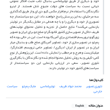
خود و دیگری از طریق توئیپلماسی بدنبال جلب مثبت افکار عمومی
جهانی نسبت به سیاست های دولت متبوع شان هستند. از اینرو
نگارندگان با استفاده از نرم افزار مکس­.کیو.دی.ای و از طریق کدگذاری
سه مرحله­ای، به این پرسش پاسخ خواهند داد: این دو سیاستمدار چه
تصویری از خود و دیگری را و با چه هدفی در مقابل یکدیگر در توئیتر
بازنمایی می‌کنند؟ نتایج حاصل از تجزیه و تحلیل محتوای توئیت‌های
ظریف حاکی از تصویرسازی کشور قانونگرا و صلح‌جو برای ایران و تصویر
زورگو و تروریسم اقتصادی برای آمریکا بوده است. این در حالی بوده که
پمپئو در تصویرسازی از خود، تصاویر آمریکای صلح طلب و بدنبال مهار
ایران و در تصویر از ایران (دیگری)، تصاویر حامی ترویسم، اقتدارگرا،
میلیتاریست و هرج و مرج­طلب را نمایش داده است. این پژوهش از نوع
کمی-کیفی و به روش تحلیل محتوا انجام شده و نگارندگان با بکارگیری
تئوری تصویر، سعی در ارزیابی بازنمایی این دو سیاستمدار از
سیاست‌های کشور خود در توئیتر دارند.
کلیدواژه‌ها
تئوری تصویر
محمد جواد ظریف
توئیپلماسی
مایک پمپئو
سیاست
خارجی
عنوان مقاله
English