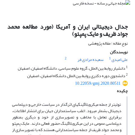
جدال دیجیتالی ایران و آمریکا (مورد مطالعه محمد
جواد ظریف و مایک پمپئو)
نوع مقاله : مقاله پژوهشی
نویسندگان
2
1
علی امیدی
سعیده مرادی فر
1
دانشیار روابط بین الملل، گروه علوم سیاسی، دانشگاه اصفهان، اصفهان
2
دانشجوی دوره دکتری روابط بین الملل دانشگاه اصفهان، اصفهان
10.22059/gmj.2020.80511
چکیده
توئیتر از جمله میکروبلاگینگ­های اثرگذار در سیاست خارجی و دیپلماسی
دیجیتال بشمار می­رود. اغلب سیاستمداران جهان برای انتشار اطلاعات،
برقراری تعامل با مخاطب و تصویرسازی از خود و دیگری بمنظور
دیپلماسی عمومی در این میکروبلاگینگ حضور فعالی دارند. مایک پمپئو
و محمد جواد ظریف از جمله سیاستمدارانی هستند که با تصویرسازی از