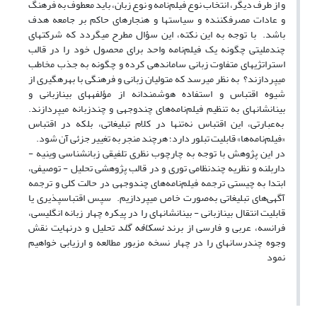
و از طرف دیگر، انتخاب نوع فیلم‌نامه و نوع زبان، باید معطوف به فرهنگ
و عادات مصرف‏کننده و سیاست‏ها و هنجارهای حاکم بر جامعه هدف
باشد. با توجه به ‌این ‌نکته، این سؤال مطرح می‏گردد که شرکت‏های
چندملیتی چگونه یک فیلم‌نامه واحد برای محصول خود را در قالب
استراتژی‏های متفاوت زبانی ساماندهی کرده و چگونه به جذب مخاطب
می‏پردازند؟ به نظر می‏رسد که متولیان زبانی و فرهنگی با بهره‏گیری از
شیوه اقتباس و استفاده هوشمندانه از مؤلفه‏های بینازبانی و
بینا‏نشانه‏ای به تنظیم فیلم‌نامه‌های چندوجهی و چندزبانه می‏پردازند.
به‌عبارتی، این اقتباس نه‌تنها در کلام تبلیغاتی، بلکه در اقتباس
«فیلم‌نامه‌ها» قابلیت تبلور دارد؛ هرچند منجر به تغییر جزئی آن شود.
در این پژوهش با توجه به چارچوب نظری تلفیقی زبان‏شناسی وینیه -
داربلنه و نظریه چندنظامی توری و در قالب پژوهشی تحلیل - توصیفی،
ابتدا به چیستی ترجمه فیلم‌نامه‌های چندوجهی در حالت کلی و ترجمه
آگهی‌های تبلیغاتی به‌صورت خاص می‏پردازیم. سپس اقتباس‏پذیری یا
قابلیت انتقال بینازبانی - بینانشانه‏ای را در پیکره چهار زبانه انگلیسی،
فرانسه، عربی و فارسی از برند
نسکافه گلد
تحلیل و درنهایت نقش
وجوه چندرسانه‏ای را در چهار نسخه مزبور مطالعه و ارزیابی خواهیم
نمود