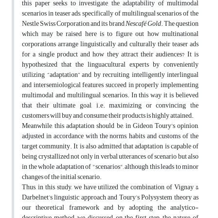
this paper seeks to investigate the adaptability of multimodal
scenarios in teaser ads, specifically of multilingual scenarios of the
Nestle Swiss Corporation and its brand
Nescafé Gold
. The question
which may be raised here is to figure out how multinational
corporations arrange linguistically and culturally their teaser ads
for a single product and how they attract their audiences? It is
hypothesized that the linguacultural experts by conveniently
utilizing “adaptation” and by recruiting intelligently interlingual
and intersemiological features succeed in properly implementing
multimodal and multilingual scenarios. In this way it is believed
that their ultimate goal, i.e. maximizing or convincing the
customers will buy and consume their products is highly attained.
Meanwhile, this adaptation should be, in Gideon Toury’s opinion,
adjusted in accordance with the norms, habits and customs of the
target community. It is also admitted that adaptation is capable of
being crystallized not only in verbal utterances of scenario but also
in the whole adaptation of "scenarios", although this leads to minor
changes of the initial scenario.
Thus, in this study, we have utilized the combination of Vignay &
Darbelnet’s linguistic approach and Toury’s Polysystem theory as
our theoretical framework and by adopting the analytico-
descriptive method, we discussed, on the first step, the nature of