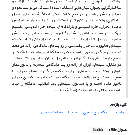
روایت در فیلم‌های فوق الذکر است. بدین منظور از نظریات بازتاب و
ساختارگرایی بعنوان بنیان‌هایی استفاده شده است که می‌توانند نحوه و
معنای چینش روایت را توضیح دهد. مدل اتخاذ شده برای تحلیل
ساختاری روایت، مدل ویکتور ترنر است که روایت را به چهار مقطع نقض
قاعده، بحران، چاره اندیشی و بازادغام (یا نتیجه چاره اندیشی) تقسیم
می‌کند. در سینمای هالیوود شش فیلم و در سینمای ایران نیز شش
فیلم با این مدل تطبیق داده شده‌اند. نتایج تحقیق حاکی از آنست که
سینمای هالیوود ساختار یکدستی از روایت‌های دادگاهی ارائه می‌دهد
که مبتنی بر قانون‌محوری است؛ بدین معنا که این روایت‌ها با تاکید بر
مقطع چاره‌اندیشی، دادگاه را نهاد صالح حل بحران به تصویر کشیده‌اند.
در مقابل، سینمای ایران از ارائه روایت دادگاهی منسجم و قانون‌مدار
ناتوان بوده است. سینمای ایران با تکیه بر قدرت مقطع بحران، یا
همچون سینمای قبل انقلاب، به دادگاه و فرآیند دادرسی کیفری قدرتی
ناچیز داده است و یا همچون سینمای بعد انقلاب، دادگاه را نهاد
ناشایست تحقق عدالت به تصویر کشیده است.
کلیدواژه‌ها
روایت
دادگاههای کیفری در سینما
مطالعه تطبیقی
عنوان مقاله
English