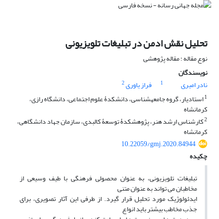
تحلیل نقش ادمن در تبلیغات تلویزیونی
نوع مقاله : مقاله پژوهشی
نویسندگان
2
1
نادر امیری
فراز یاوری
1
استادیار، گروه جامعهشناسی، دانشکدۀ علوم اجتماعی، دانشگاه رازی،
کرمانشاه
2
کارشناس ارشد هنر، پژوهشکدۀ توسعۀ کالبدی، سازمان جهاد دانشگاهی،
کرمانشاه
10.22059/gmj.2020.84944
چکیده
تبلیغات تلویزیونی، به عنوان محصولی فرهنگی با طیف وسیعی از
مخاطبان می تواند به عنوان متنی
ایدئولوژیک مورد تحلیل قرار گیرد. از طرفی این آثار تصویری، برای
جذب مخاطب بیشتر باید انواع