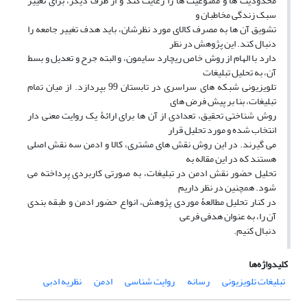
محدودیت ها و ممنوعیت ها را رعایت کند و از طرف دیگر، برای تغییر
سبک زندگی مخاطبان و
تشویق آن ها به مصرف کالای مورد نظرشان، باید هدف تغییر جامعه را
دنبال کند. این پژوهش در نظر
دارد با الهام از روش خاص ریچارد سایمون، و البته جرح و تعدیل و بسط
آن، به تحلیل تبلیغات
تلویزیونی شبکه های سراسری در تابستان 99 بپردازد. از میان تمام
تبلیغات، بنا بر پیش فرض های
روش شناختی تحقیق، تعدادی از آن ها برای ارائۀ یک روایت معنی دار
انتخاب شده و مورد تحلیل قرار
می گیرند. در این روش نقش های مشتری، کالا و ادمن سه نقش اصلی
هستند که در این مقاله به
تحلیل حضور نقش ادمن در تبلیغات، به صورتی کاربردی پرداخته می
شود. همچنین در نظر داریم
در کنار تحلیل مطالعۀ موردی پژوهش، انواع حضور ادمن و طبقه بندی
آن را، به عنوان هدفی فرعی
دنبال کنیم.
کلیدواژه‌ها
تبلیغات تلویزیونی
رسانه
روایت شناسی
ادمن
نظریه ادبی