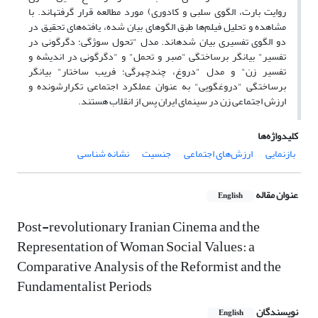
روایت بارت، الگوی سلبی و کادوری) مورد مطالعه قرار گرفته­اند. با
مشاهده و تحلیل فیلم‌ها طبق الگوهای بیان شده، یافته‌‌های تحقیق در
دو الگوی تفسیری بیان شده­اند. مدل "تحول سوژگی؛ دگرگونی در
تفسیر" بیانگر برساختگی "صبر و تحمل" و "دگرگونی در اندیشه و
تفسیر زن" و مدل "دروغ، چندچهرگی؛ فریب ساختار" بیانگر
برساختگی "دروغگویی" به عنوان عملکرد اجتماعی تکرارشونده و
ارزش اجتماعی زن در سینمای ایران پس از انقلاب هستند.
کلیدواژه‌ها
بازنمایی
ارزش‌های اجتماعی
جنسیت
نشانه شناسی
عنوان مقاله
English
Post-revolutionary Iranian Cinema and the
Representation of Woman Social Values: a
Comparative Analysis of the Reformist and the
Fundamentalist Periods
نویسندگان
English