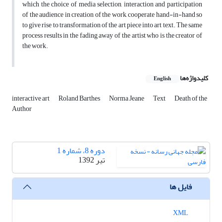
which the choice of media selection, interaction and participation
of the audience in creation of the work, cooperate hand-in-hand so
to give rise to transformation of the art piece into art text. The same
process results in the fading away of the artist who is the creator of
the work.
کلیدواژه‌ها
English
interactive art
Roland Barthes
Norma Jeane
Text
Death of the
Author
دوره 8، شماره 1
تیر 1392
فایل ها
XML