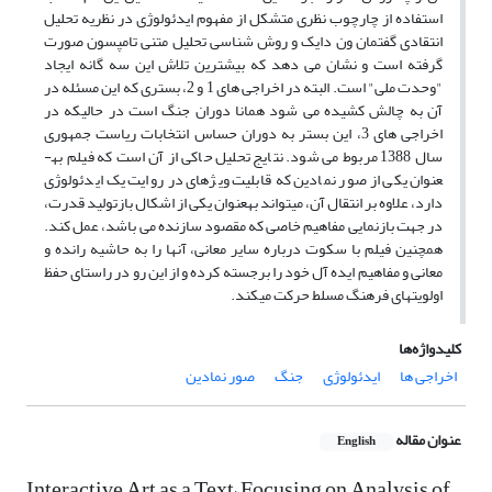
استفاده از چارچوب نظری متشکل از مفهوم ایدئولوژی در نظریه تحلیل
انتقادی گفتمان ون دایک و روش شناسی تحلیل متنی تامپسون صورت
گرفته است و نشان می دهد که بیشترین تلاش این سه گانه ایجاد
"وحدت ملی" است. البته در اخراجی های 1 و 2، بستری که این مسئله در
آن به چالش کشیده می شود همانا دوران جنگ است در حالیکه در
اخراجی های 3، این بستر به دوران حساس انتخابات ریاست جمهوری
سال 1388 مربوط می شود. نتایج تحلیل حاکی از آن است که فیلم به­
عنوان یکی از صور نمادین که قابلیت ویژه­ای در روایت یک ایدئولوژی
دارد، علاوه بر انتقال آن، می­تواند به­عنوان یکی از اشکال بازتولید قدرت،
در جهت بازنمایی مفاهیم خاصی که مقصود سازنده می باشد، عمل کند.
همچنین فیلم با سکوت درباره سایر معانی، آنها را به حاشیه رانده و
معانی و مفاهیم ایده آل خود را برجسته کرده و از این رو در راستای حفظ
اولویت­های فرهنگ مسلط حرکت می­کند.
کلیدواژه‌ها
اخراجی ها
ایدئولوژی
جنگ
صور نمادین
عنوان مقاله
English
Interactive Art as a Text; Focusing on Analysis of