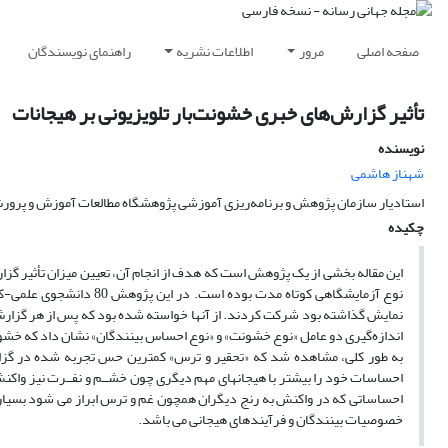
صفحه اصلی
مرور
اطلاعات نشریه
راهنمای نویسندگان
تأثیر گزارش‌های خبری خشونت‌بار تلویزیونی بر هیجانات
نویسنده
شهناز هاشمی
استادیار سازمان پژوهش و برنامه‌ریزی آموزشی پژوهشگاه مطالعات آموزش و پرو
چکیده
این مقاله بخشی از یک پژوهش است که هدف از انجام آن، تعیین میزان تأثیر گزار
نمایش گذاشته بود شرکت کردند. از آنها خواسته شده بود که پس از هر گزارش
اندازه‌گیری دو عامل «نوع خشونت» و «نوع احساس بینندگان» نشان داد که خشونت
به طور کلی، مشاهده شد که «تحقیر و ترس» کمترین حس تجربه شده در گزا
احساسات خود را بیشتر با هیجان­های مهم دیگری چون خشــم و نفــرت نیز واکنش
احساساتی که در واکنش به رنج دیگران همچون غم و ترس ابراز می شود بسیار به
خصوصیات بینندگان و فرآیندهای هیجانی می باشد.