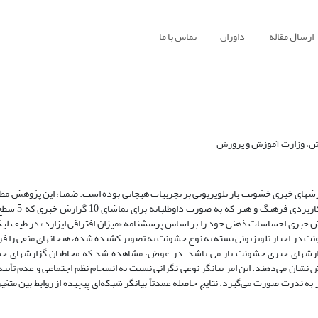
ارسال مقاله
داوران
تماس با ما
رش، وزارت آموزش و پرورش
ش­های خبری خشونت بار تلویزیونی بر تجربیات هیجانی بوده است. ضمنا، این پژوهش مطالع
نوع آزمایشگاهی کوتاه مدت بوده است. در
 خبری احساسات ذهنی خود را بر اساس پرسشنامه «میزان افتراقی ایزارد» در طیف لیک
 در اخبار تلویزیونی بسته به نوع خشونت به تصویر کشیده شده، هیجان­های منفی را فرا
رش­های خبری خشونت بار می باشد. در عوض، مشاهده شد که مخاطبان گزارش­های خب
 نشان می‌دهند. این امر بیانگر نوعی نگرانی نسبت به انسجام نظم اجتماعی و عدم تأیی
 ندرت صورت می‌گیرد. نتایج حاصله عمدتاً بیانگر شبکه‌ای پیچیده از روابط بین متغیر