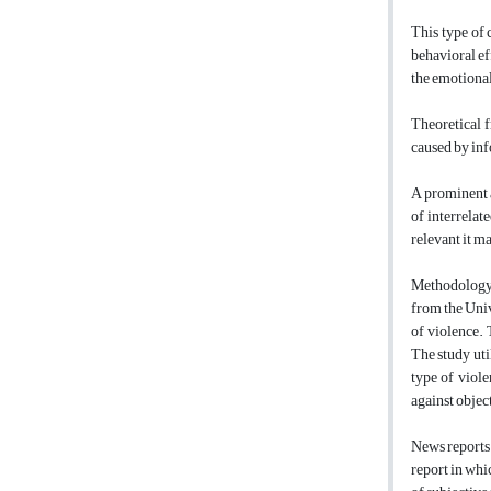
This type of 
behavioral ef
the emotional 
Theoretical f
caused by info
A prominent a
of interrelat
relevant it m
Methodology: 
from the Univ
of violence.
The study uti
type of viole
against objec
News reports 
report in whi