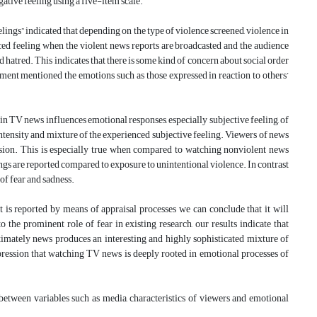
ative feeling using a five-item scale.
lings” indicated that depending on the type of violence screened, violence in
ced feeling when the violent news reports are broadcasted and the audience
 hatred. This indicates that there is some kind of concern about social order
iment mentioned the emotions such as those expressed in reaction to others’
in TV news influences emotional responses, especially subjective feeling, of
 intensity and mixture of the experienced subjective feeling. Viewers of news
ision. This is especially true when compared to watching nonviolent news
ngs are reported compared to exposure to unintentional violence. In contrast
of fear and sadness.
 is reported by means of appraisal processes we can conclude that it will
the prominent role of fear in existing research, our results indicate that
Ultimately news produces an interesting and highly sophisticated mixture of
mpression that watching TV news is deeply rooted in emotional processes of
 between variables such as media, characteristics of viewers and emotional