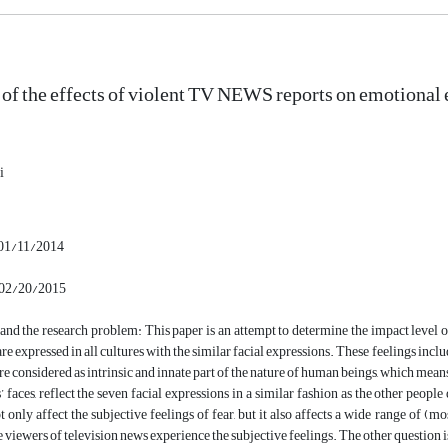
 of the effects of violent TV NEWS reports on emotional
i
 01/11/2014
 02/20/2015
and the research problem: This paper is an attempt to determine the impact level
are expressed in all cultures with the similar facial expressions. These feelings includ
re considered as intrinsic and innate part of the nature of human beings, which mean
s’ faces, reflect the seven facial expressions in a similar fashion as the other peopl
ot only affect the subjective feelings of fear, but it also affects a wide range of (m
 viewers of television news experience the subjective feelings. The other question is