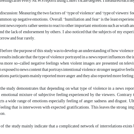
 feelings after every NEWS reports, using Likert’s scale degrees. I measured each neg
discussion: Measuring the two factors of “type of violence” and “type of viewers’ fee
mmon up negative emotions. Overall, “humiliation and fear” is the least experien
ent news reports rather seems to react to other important emotions such as wrath and
nd the lack of endorsement by others. I also noticed that the subjects of my exper
orrow and fear, rarely.
before, the purpose of this study was to develop an understanding of how violence 
results indicate that the type of violence portrayed in a news report influences the
ess more so-called negative feelings when violent images are presented on telev
exposed to news content that portrays intentional violence, stronger negative feeli
ations, participants mainly reported more anger, and they also reported more feeling 
 the study demonstrates that depending on what type of violence in a news report
 emotional mixture of subjective feeling experienced by the viewers. Contrary to 
cts a wide range of emotions, especially feeling of anger, sadness, and disgust. 
eeling that is interwoven with expected gratifications. This leaves the strong i
ion.
of the study mainly indicate that a complicated network of interrelations exists