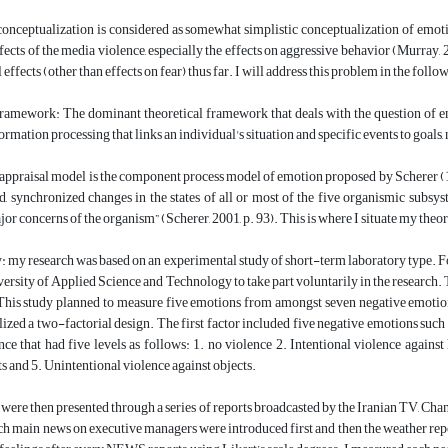
conceptualization is considered as somewhat simplistic conceptualization of emoti
fects of the media violence, especially the effects on aggressive behavior (Murray, 
effects (other than effects on fear) thus far. I will address this problem in the foll
ramework: The dominant theoretical framework that deals with the question of emo
rmation processing that links an individual's situation and specific events to goals, 
ppraisal model is the component process model of emotion proposed by Scherer (19
ed, synchronized changes in the states of all or most of the five organismic subsys
ajor concerns of the organism” (Scherer, 2001, p. 93). This is where I situate my theo
my research was based on an experimental study of short-term laboratory type. For 
ersity of Applied Science and Technology to take part voluntarily in the research. 
 This study planned to measure five emotions from amongst seven negative emotion
lized a two-factorial design. The first factor included five negative emotions such 
nce that had five levels as follows: 1. no violence 2. Intentional violence agains
ts and 5. Unintentional violence against objects.
were then presented through a series of reports broadcasted by the Iranian TV, Chan
ch main news on executive managers were introduced first and then the weather report