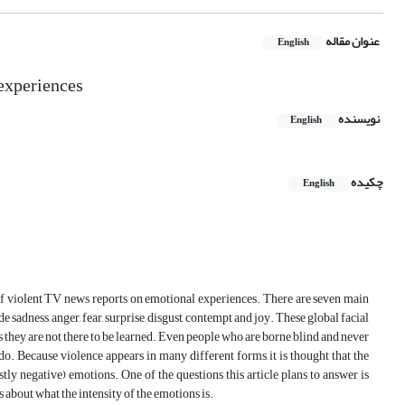
عنوان مقاله
English
 experiences
نویسنده
English
چکیده
English
 of violent TV news reports on emotional experiences. There are seven main
e sadness, anger, fear, surprise, disgust, contempt and joy. These global facial
s they are not there to be learned. Even people who are borne blind and never
e do. Because violence appears in many different forms, it is thought that the
ostly negative) emotions. One of the questions this article plans to answer is
 about what the intensity of the emotions is.