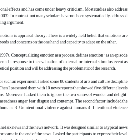
onal effects, and has come under heavy criticism. Most studies also address
2003). In contrast, not many scholars have not been systematically addressed
owing argument.
tions is appraisal theory. There is a widely held belief that emotions are
needs, and concerns on the one hand, and capacity to adapt, on the other.
97). Conceptualizing emotion as a process, defines emotion "as an episode
tems in response to the evaluation of external or internal stimulus event as
retical position and will be addressing the problematic of the research.
such an experiment, I asked some 80 students of arts and culture discipline
Then I presented them with 10 news reports that showed five different levels
s. Moreover, I asked them to ignore the two senses of wonder and delight.
as sadness, anger, fear, disgust and contempt. The second factor included the
t humans, 3. Unintentional violence against humans, 4. Intentional violence
nel six news and the news network. It was designed similar to a typical news
 came in the end of the news. I asked the participants to express their level