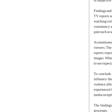
of subjective
Findings and 
TV reports su
watching viol
consistency a
pain such as s
As mentioned 
viewers. The 
reports expr
images. When 
to our expect
To conclude,
influence the
violence affe
experienced f
media recept
The findings 
processes.