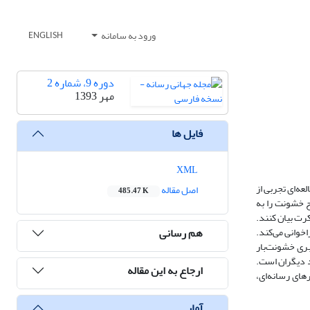
ورود به سامانه
ENGLISH
دوره 9، شماره 2
مهر 1393
فایل ها
XML
ه‌ای تجربی از
اصل مقاله
485.47 K
 این پژوهش 80 دانشجوی علمی-کاربردی فرهنگ و هنر که به صورت داوطلبانه برای تماشای 10 گزارش خبری که 5 سطح خشونت را به
رت بیان کنند.
هم رسانی
خوانی می‌کند.
ری خشونت‌بار
د دیگران است.
ارجاع به این مقاله
های رسانه‌ای،
آمار