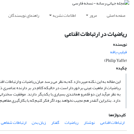
صفحه اصلی
مرور
اطلاعات نشریه
راهنمای نویسندگان
ریاضیات در ارتباطات اقناعی
نویسنده
فیلیپ یافه
(Philip Yaffe)
چکیده
این مقاله به این نکته می‏پردازد که به نظر می رسد میان ریاضیات و ارتباطات 
ریاضیات از ماهیت عینی برخوردار است در حالیکه کلام در بر دارنده عناصری 
به نظر می‏آید این دو قلمرو همانندی بسیاری با یکدیگر دارند. موفقیت سخنرا
دارد. بنابراین آنقدر هم عجیب نخواهد بود اگر فکر کنیم که با بکارگیری مفاهی
کلیدواژه‌ها
ارتباطات اقناعی
نوشتار
ریاضیات
گفتار
زبان بدن
ارتباطات شفاهی