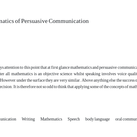
atics of Persuasive Communication
ys attention to this point that at first glance mathematics and persuasive communicat
 all, mathematics is an objective science, whilst speaking involves voice quality
owever, under the surface they are very similar. Above anything else, the success of
precision. It is therefore not so odd to think that applying some of the concepts of m
unication
Writing
Mathematics
Speech
body language
oral commun