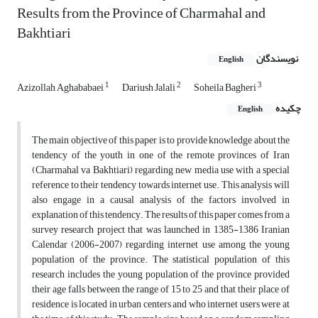
Results from the Province of Charmahal and
Bakhtiari
نویسندگان
English
1
2
3
Azizollah Aghababaei
Dariush Jalali
Soheila Bagheri
چکیده
English
The main objective of this paper is to provide knowledge about the
tendency of the youth in one of the remote provinces of Iran
(Charmahal va Bakhtiari) regarding new media use with a special
reference to their tendency towards internet use. This analysis will
also engage in a causal analysis of the factors involved in
explanation of this tendency. The results of this paper comes from a
survey research project that was launched in 1385-1386 Iranian
Calendar (2006-2007) regarding internet use among the young
population of the province. The statistical population of this
research includes the young population of the province provided
their age falls between the range of 15 to 25 and that their place of
residence is located in urban centers and who internet users were at