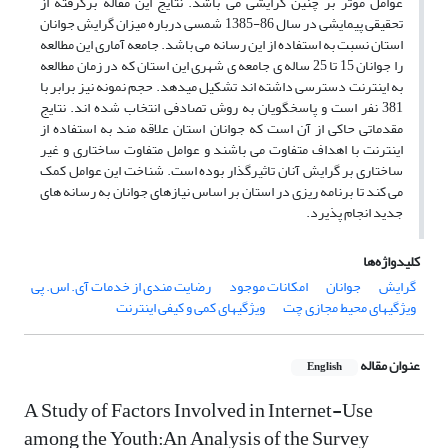
عوامل موثر بر چنین گرایشی می باشد. نتایج این مقاله برگرفته از
تحقیقی پیمایشی در سال 86-1385 شمسی درباره میزان گرایش جوانان
استان نسبت به استفاده از این رسانه می باشد. جامعه آماری این مطالعه
را جوانان 15 تا 25 ساله ی جامعه ی شهری این استان که در زمان مطالعه
به اینترنت دسترسی داشته اند تشکیل می‏دهد. حجم نمونه نیز برابر با
381 نفر است و پاسخگویان به روش تصادفی انتخاب شده اند. نتایج
مقدماتی حاکی از آن است که جوانان استان علاقه مند به استفاده از
اینترنت با اهداف متفاوت می باشند و عوامل متفاوت ساختاری و غیر
ساختاری بر گرایش آنان تاثیرگذار بوده است. شناخت این عوامل کمک
می کند تا برنامه ریزی در استان بر اساس نیازهای جوانان به رسانه های
جدید انجام پذیرد.
کلیدواژه‌ها
گرایش
جوانان
امکانات موجود
رضایت مندی از خدمات آی. اس. پی
ویژگیهای محیط مجازی چت
ویژگیهای کمی و کیفی اینترنت
عنوان مقاله
English
A Study of Factors Involved in Internet-Use
among the Youth:An Analysis of the Survey