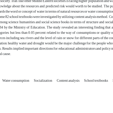
n society. Iran, like other Middle Eastern societies, is facing higher population and 
wledge about the resources and predicted risk would worth to be studied. The pur
ards the word or concept of water in terms of natural resources or water consumption
me 82 school textbooks were investigated by utilizing content analysis method. Cont
mong science, humanities and social science books in terms of structure and soci
4 by the Ministry of Education. The study revealed an interesting finding that a
egories, but less than 0.05 percent related to the way of consumptions or quality
rces including sea, rivers and the level of rain or snow for different parts of the c
ation, healthy water and drought would be the major challenge for the people who 
. Results implied important directions for educational administrators and policy m
l cause.
Water consumption
Socialization
Content analysis
School textbooks