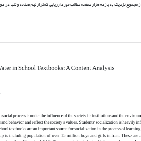
مجموع نزدیک به یازده هزار صفحه مطالب مورد ارزیابی کمتر از نیم صفحه و تنها در دو
ater in School Textbooks: A Content Analysis
i
 social process is under the influence of the society, its institutions and the environm
s and behavior and reflect the society's values. Students’ socialization is heavily 
hool textbooks are an important source for socialization in the process of learning
up is including population of over 15 million boys and girls in Iran. These are 