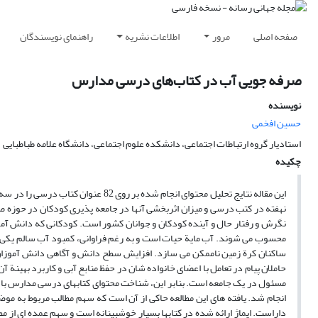
صفحه اصلی
مرور
اطلاعات نشریه
راهنمای نویسندگان
صرفه جویی آب در کتاب‌های درسی مدارس
نویسنده
حسین افخمی
استادیار گروه ارتباطات اجتماعی، دانشکده علوم اجتماعی، دانشگاه علامه طباطبایی
چکیده
این مقاله نتایج تحلیل محتوای انجام ش
نهفته در کتب درسی و میزان اثربخشی آنها در جامعه پذیری کودکان در حوزه 
نگرش و رفتار حال و آینده کودکان و جوانان کشور است. کودکانی که دانش آمو
محسوب می شوند. آب مایة حیات است و به رغم فراوانی، کمبود آب سالم یکی از
ساکنان کرة زمین ناممکن می سازد. افزایش سطح دانش و آگاهی دانش آموزان ن
حاملان پیام در تعامل با اعضای خانواده شان در حفظ منابع آبی و کاربرد بهینة 
مسئول در یک جامعه است. بنابر این، شناخت محتوای کتابهای درسی مدارس با ه
داراست. ایماژ ارائه شده در کتابها بسیار خوشبینانه است و سهم عمده ای از م