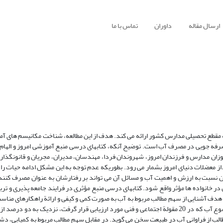
ارسال مقاله
داوران
تماس با ما
ده بر روی 82 عنوان کتاب درسی را در سه مقطع تحصیلی مدارس کشور ارائه می کند. هدف از این مطالعه، شناخت مکانیسم 
صرفه جویی در مصرف آب است. توضیح آنکه، کتابهای درسی منبع آموزشی امروز و الها
زان مدارس و فرزندان امروز، شهروندان فردا، مهندسان، مدیران، مجریان و قانونگذارا
 معضلات دنیای امروز بشمار می رود. بطوریکه عدم توجه به این مشکل ادامه حیات را ب
سبت به ارزش و اهمیت آب و مسائل آن می تواند بر رفتارشان به عنوان مصرف کننده 
آن در خانواده ها مؤثر واقع شود. کتابهای درسی منبع مؤثری در فرایند جامعه پذیری و ت
دف آشنایی از سهم مطالب مربوط به آب به صورت کمی و کیفی و ارائة راهکارهای مناسب
انجام شد. یافته های این مطالعه حاکی از آن است که سهم مطالب مربوط به موضوع آب که در 20 مقولة اجتماعی و فنی مورد ارزیابی قرار گرفت، نزدیک 
طالب از فراوانی آب در طبیعت سخن می گوید. در مقابل سهم مطالب مربوط به کمیابی، دش