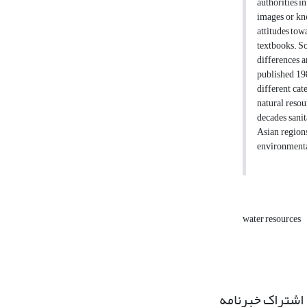
authorities i
images or kno
attitudes tow
textbooks. So
differences a
published 198
different cat
natural resou
decades sanit
Asian regions
environmenta
water resources
اشتراک خبرنامه