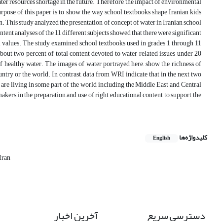
water resources shortage in the future. Therefore, the impact of environmental
pose of this paper is to show the way school textbooks shape Iranian kids
. This study analyzed the presentation of concept of water in Iranian school
ent analyses of the 11 different subjects showed that there were significant
al values. The study examined school textbooks used in grades 1 through 11
bout two percent of total content devoted to water related issues under 20
 of healthy water. The images of water portrayed here, show the richness of
ountry or the world. In contrast, data from WRI indicate that in the next two
are living in some part of the world including the Middle East and Central
akers in the preparation and use of right educational content to support the
کلیدواژه‌ها
English
Iran
دسترسی سریع
آخرین اخبار