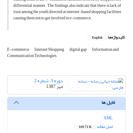
differential manner. The findings also indicate that there is lack of
trust among the youth directed at internet-based shopping facilities
causing them not to get involved in e-commerce.
کلیدواژه‌ها
English
E-commerce
Internet Shopping
digital gap
Information and
Communication Technologies
دوره 3، شماره 2
مهر 1387
فایل ها
XML
اصل مقاله
169.71 K