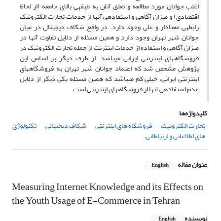
اغلب جوانان مورد مطالعه و تعلق آنان به طبقه‏ی بالای جامعه (از لحاظ
اقتصادی) و میزان آگاهی و استفاده‏ی آنها از خدمات تجارت الکترونیک
رابطه‏ی معنادار و علی وجود دارد. در واقع شکاف دیجیتال در میان
جوانان شهر تهران وجود دارد و همین مسئله از دلایل تفاوت آنها در
میزان آگاهی و استفاده از خدمات اینترنت از جمله تجارت الکترونیک در
فروشگاه‏های اینترنتی ایرانی می‏باشد. از طرف دیگر بر اساس این
پژوهش مشخص شد که اعتماد جوانان شهر تهران به فروشگاه‏های
اینترنتی ایرانی، خیلی کم می‏باشد که همین مسئله یکی دیگر از دلایل
عدم استفاده‏ی آنها از فروشگاه‏های اینترنتی است.
کلیدواژه‌ها
تجارت الکترونیک
فروشگاه های اینترنتی
شکاف دیجیتالی
تکنولوژی
های اطلاعاتی و ارتباطاتی
عنوان مقاله
English
Measuring Internet Knowledge and its Effects on
the Youth Usage of E-Commerce in Tehran
نویسنده
English