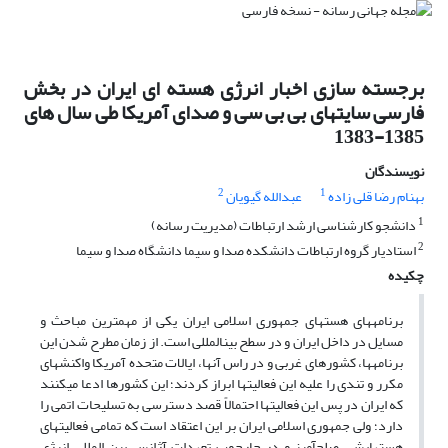
برجسته‏ سازی اخبار انرژی هسته ای ایران در بخش
فارسی سایت‏های بی بی سی و صدای آمریکا طی سال های
1385-1383
نویسندگان
2
1
بهنام رضا قلی زاده
عبدالله گیویان
1
دانشجو کارشناسی ارشد ارتباطات (مدیریت رسانه)
2
استادیار گروه ارتباطات دانشکده صدا و سیما دانشگاه صدا و سیما
چکیده
برنامه­های هسته­ای جمهوری اسلامی ‏ایران یکی از مهم‏ترین مباحث و
مسایل در داخل ایران و در سطح بین‏المللی است. از زمان مطرح شدن این
برنامه­ها، کشورهای غربی و در راس آنها، ایالات متحده آمریکا واکنش‏های
مکرر و تندی را علیه ‏این فعالیت‏ها ابراز کردند؛ این کشورها ادعا می‏کنند
که ‏ایران در پس این فعالیت­ها احتمالاً قصد دسترسی به تسلیحات اتمی ‏را
دارد؛ ولی جمهوری اسلامی ‏ایران بر این اعتقاد است که تمامی ‏فعالیت­های
هسته­ایش، صلح‏آمیز و در چارچوب تعهدات آژانس بین المللی انرژی