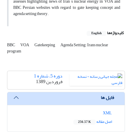
assesses highlighting news of Iran s nuclear energy in VOA and
BBC Persian websites with regard to gate keeping concept and
agenda setting theory.
کلیدواژه‌ها
English
Agenda Setting؛ Irans nuclear
Gatekeeping
VOA
BBC
program
دوره 5، شماره 1
فروردین 1389
فایل ها
XML
اصل مقاله
256.57 K