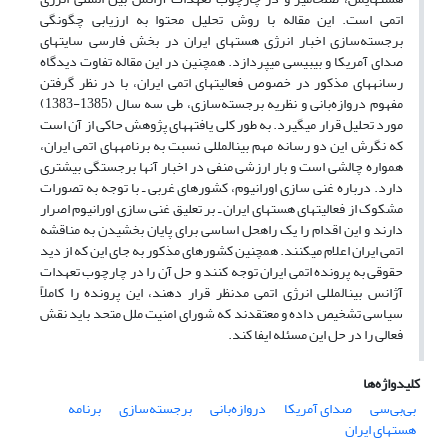
اتمی ‏است. این مقاله با روش تحلیل محتوا به ‏ارزیابی چگونگی
برجسته‌سازی اخبار انرژی هسته­ای ایران در بخش فارسی سایت‏های
صدای ­آمریکا و بی­بی­سی می‏پردازد. همچنین در این مقاله تفاوت دیدگاه
رسانه‏های مذکور در خصوص فعالیت‏های اتمی ‏ایران، با در نظر گرفتن
مفهوم دروازه‌بانی و نظریه برجسته‌سازی، طی سه سال (1385-1383)
مورد تحلیل قرار می‏گیرد. به‏ طور کلی یافته‏های پژوهش حاکی از آن است
که نگرش این دو رسانه مهم بین‏المللی نسبت به برنامه‏های اتمی ‏ایران،
همواره چالشی است و بار ارزشی منفی در اخبار آنها برجستگی بیشتری
دارد. درباره غنی سازی اورانیوم، کشورهای غربی ـ با توجه به تصورات
مشکوک از فعالیت‏های هسته‏ای ایران ـ بر تعلیق غنی سازی اورانیوم اصرار
دارند و این اقدام را یک راهحل اساسی برای پایان بخشیدن به مناقشه
‏اتمی ‏ایران اعلام می‏کنند. همچنین کشورهای مذکور به ‏جای این که ‏از دید
حقوقی به پرونده ‏اتمی ‏ایران توجه کنند و حل آن را در چارچوب تعهدات
آژانس بین‏المللی انرژی اتمی‏ مدنظر قرار دهند، این پرونده را کاملاً
سیاسی تشخیص داده و معتقدند که شورای امنیت ملل متحد باید نقش
فعالی را در حل این مسئله ‏ایفا کند.
کلیدواژه‌ها
بی‌بی‌سی
صدای آمریکا‏
دروازه‌بانی
برجسته‌سازی
برنامه
هسته‏ای ایران