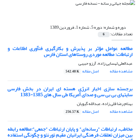
دوره و شماره:
دوره 5، شماره 1، فروردین 1389
تعداد مقالات:
6
مطالعه عوامل مؤثر بر پذیرش و بکارگیری فنآوری اطلاعات و
ارتباطات: مطالعه موردی روستاهای استان فارس
عبدالعلی لهسایی زاده، آرزو حبیبی
مشاهده مقاله
اصل مقاله
542.48 K
برجسته‏ سازی اخبار انرژی هسته ای ایران در بخش فارسی
سایت‏های بی بی سی و صدای آمریکا طی سال های 1385-1383
بهنام رضا قلی زاده، عبدالله گیویان
مشاهده مقاله
اصل مقاله
256.57 K
مخاطب، ارتباطات "رسانه‌ای" و پایان ارتباطات "جمعی":مطالعه رابطه
بین میزان تعلقات فرهنگی ایرانیان مقیم تورنتو و چگونگی استفاده