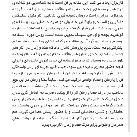
کاربران ایجاد می کند. این مقاله بر آن است تا به شناسایی دو شاخه ی
مهم هنر رسانه ای جدید، یعنی هنر واقعیت مجازی و واقعیت افزوده
بپردازد. در این راستا با روش نمونه گیری انتخابی، آثار دنیل استیگمن
مانگرین و الساندرو راواگنان به عنوان دو هنرمند اصلی این دو شاخه ی
هنری مورد شناسایی قرار گرفت. چارچوب نظری با استفاده از نظریه
گوتفرید بوهم و ای جی لسینگ تدوین شده است. روش مورد استفاده
توصیفی ـ تحلیلی و گردآوری مطالب نیز کتابخانه ای و با استفاده از منابع
اینترنتی بوده است. نتایج پژوهش نشان داد که فضا و زمان در آثار هنر
جدید رسانه ای به طور عام و هنر واقعیت مجازی، هنرواقعیت افزوده به
طور خاص به وسیلة کاربرد فرارسانه ای خود، نیروی بالقوه ای را برای
آنچه حضور مجازی نامیده می شود، جهت خلق تجربه ای از بی واسطگی
به نمایش میگذارد و مخاطب را در این فضا و زمان غوطه ور می سازد و یا
آن را یا زمان و فضای واقعی ترکیب می کند. نهایتاً فضا و زمان در این نوع
آثار بسیار سیال و پویا هستند که در امتداد آن تماشای منفعلانه ی
مخاطب در درک فضا و زمان اثر را از بیننده صرف به تعامل گری فعال
مبدل می کند. طبق نظریه بوهم، زمان نمایش توسط هنرمندان از پیش
شکل گرفته و مدت زمان دریافت آثار هر دو نوع هنری وابسته به
تعاملگری و کنش مخاطبان است و با حضور ایشان معنا می گیرد. هم
چنین مخاطب در درک این آثار طبق نظر لسینگ می تواند از خوانش های
همزمان و متوالی برای درک فضا و زمان آثار بهره ببرد.