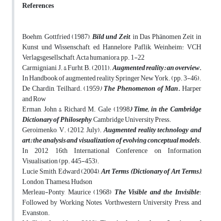
References
Boehm, Gottfried (1987),
Bild und Zeit
, in Das Phänomen Zeit in
Kunst und Wissenschaft, ed, Hannelore Paflik, Weinheim: VCH
Verlagsgesellschaft, Acta humaniora, pp. 1-22
Carmigniani, J. & Furht, B. (2011).
Augmented reality: an overview
.
In Handbook of augmented reality Springer New York. (pp. 3-46).
De Chardin, Teilhard. (1959
)
The Phenomenon of Man
.
Harper
and Row
Erman, John & Richard M. Gale (1998
) Time, in the Cambridge
Dictionary of Philosephy
, Cambridge University Press.
Geroimenko, V. (2012, July).
Augmented reality technology and
art: the analysis and visualization of evolving conceptual models
.
In 2012 16th International Conference on Information
Visualisation (pp. 445-453).
Lucie Smith, Edward (2004),
Art Terms (Dictionary of Art Terms)
,
London, Thames& Hudson
Merleau-Ponty, Maurice (1968)
The Visible and the Invisible
:
Followed by Working Notes, Vorthwestern University Press, and
Evanston.