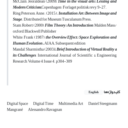
McClain, Jeoraldean (2009
),
Time in the visual arts: Lessing and
Modern Criticism,
Copenhagen: Forlaget politisk revy, 9-27.
Ring Peterson, Anne. (2015
).
Installation Art: Between Image and
Stage
. Distributed for Museum Tusculanum Press.
Stam, Robert (2000),
Film Theory: An Introduction
, Malden Mass/
oxford, Blackwell Publisher
White, Frank (1987),
the Overview Effect: Space Exploration and
Human Evolution.
AIAA; Subsequent edition
Mandal, Sharmistha (2003
). Brief Introduction of Virtual Reality &
its Challenges
, International Journal of Scientific & Engineering
Research, Volume 4, Issue 4. p304-309
کلیدواژه‌ها
English
Digital Space
Digital Time
Multimedia Art
Daniel Steegmann
Mangrané
Alessandro Ravagnan