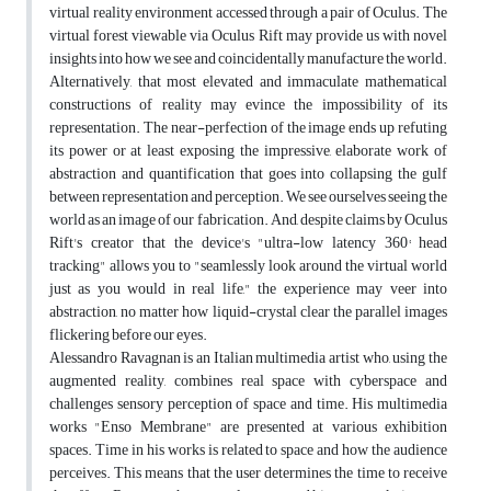
virtual reality environment accessed through a pair of Oculus. The
virtual forest viewable via Oculus Rift may provide us with novel
insights into how we see and coincidentally manufacture the world.
Alternatively, that most elevated and immaculate mathematical
constructions of reality may evince the impossibility of its
representation. The near-perfection of the image ends up refuting
its power or at least exposing the impressive, elaborate work of
abstraction and quantification that goes into collapsing the gulf
between representation and perception. We see ourselves seeing the
world as an image of our fabrication. And, despite claims by Oculus
Rift's creator that the device's "ultra-low latency 360° head
tracking" allows you to "seamlessly look around the virtual world
just as you would in real life," the experience may veer into
abstraction, no matter how liquid-crystal clear the parallel images
flickering before our eyes.
Alessandro Ravagnan is an Italian multimedia artist who, using the
augmented reality, combines real space with cyberspace and
challenges sensory perception of space and time. His multimedia
works "Enso Membrane" are presented at various exhibition
spaces. Time in his works is related to space and how the audience
perceives. This means that the user determines the time to receive