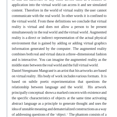
application into the virtual world can access it and see simulated
content. Therefore, in the world of virtual reality, the user cannot
communicate with the real world. In other words, it is confined to
the virtual world. From these definitions, we conclude that virtual
reality is virtual and does not allow a person to be present
simultaneously in the real world and the virtual world. Augmented
reality is a direct or indirect representation of the actual physical
environment that is gained by adding or adding virtual graphics
information generated by the computer. The augmented reality
combines both real and virtual data in a three-dimensional fashion
and is interactive. You can imagine the augmented reality as the
middle state, between the real world and the full virtual world.
Daniel Steegmann Mangrané is an artist that his artworks are based
on virtual reality. His body of work includes various formats. It is
based on subtle, poetic experimentation that questions the
relationship between language and the world. His artwork,
principally conceptual, shows a marked concern with existence and
the specific characteristics of objects, at the same time activating
abstract language as a principle to generate thought, and uses the
idea of unstable meaning and dematerialized constructions as a way
of addressing questions of the “object." The phantom consists of a