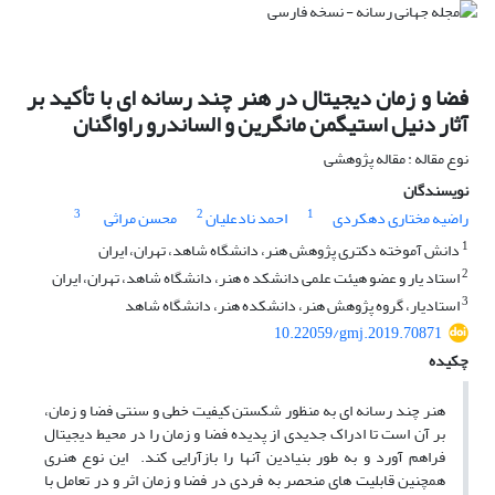
فضا و زمان دیجیتال در هنر چند رسانه ای با تأکید بر
آثار دنیل استیگمن مانگرین و الساندرو راواگنان
نوع مقاله : مقاله پژوهشی
نویسندگان
3
2
1
راضیه مختاری دهکردی
احمد نادعلیان
محسن مراثی
1
دانش آموخته دکتری پژوهش هنر، دانشگاه شاهد، تهران، ایران
2
استاد یار و عضو هیئت علمی دانشکد ه هنر، دانشگاه شاهد، تهران، ایران
3
استادیار، گروه پژوهش هنر، دانشکده هنر، دانشگاه شاهد
10.22059/gmj.2019.70871
چکیده
هنر چند رسانه ای به منظور شکستن کیفیت خطی و سنتی فضا و زمان،
بر آن است تا ادراک جدیدی از پدیده فضا و زمان را در محیط دیجیتال
فراهم آورد و به طور بنیادین آنها را بازآرایی کند. این نوع هنری
همچنین قابلیت های منحصر به فردی در فضا و زمان اثر و در تعامل با