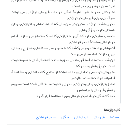
نبرد میان دو نیروی خیر است
نه جدال خیر با شر. نظریۀ هگل در باب قهرمان تراژدی می تواند
سرآغازی برای قهرمان در تراژدی
مدرن باشد. تراژدی مدرن درعین حال که شباهت هایی با تراژدی یونان
باستان دارد، ویژگی های
منحصربه فردی دارد که آن را با تراژدی کلاسیک متمایز می سازد. فیلم
درباره الی ساختۀ اصغر فرهادی
آدم هایی را به تصویر می کشد که با هم بر سر مسئله ای به نزاع و جدال
می پردازند؛ اما به نظر می رسد
این شخصیت ها، فقط قهرمانانی محق هستند که تفکرشان با هم متفاوت
است. در پژوهش حاضر که
به روش توصیفی تحلیلی و با استفاده از منابع کتابخانه ای و مشاهدۀ
فیلم انجام شده است، علاوه بر -
تحلیل تراژدی یونان و تراژدی مدرن و تفاوت ها، تلاش شده است مفهوم
و نقش قهرمان را براساس
دیدگاه هگل در فیلم درباره الی مورد مطالعه قرار گیرد.
کلیدواژه‌ها
سینما
قهرمان
درباره الی
هگل
اصغر فرهادی