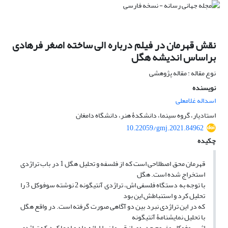
نقش قهرمان در فیلم درباره الی ساخته اصغر فرهادی
براساس اندیشه هگل
نوع مقاله : مقاله پژوهشی
نویسنده
اسداله غلامعلی
استادیار، گروه سینما، دانشکدۀ هنر، دانشگاه دامغان
10.22059/gmj.2021.84962
چکیده
قهرمان محق اصطلاحی است که از فلسفه و تحلیل هگل 1 در باب تراژدی
استخراج شده است. هگل
با توجه به دستگاه فلسفی اش، تراژدی آنتیگونه 2 نوشته سوفوکل 3 را
تحلیل کرد و استنباطش این بود
که در این تراژدی نبرد بین دو آگاهی صورت گرفته است. در واقع هگل
با تحلیل نمایشنامۀ آنتیگونه
اثر سوفوکل مفهوم جدیدی از قهرمان را ارائه داد و ادعا کرد که تراژدی