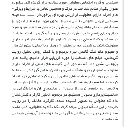
سینمایی و گروه اجتماعی معلولین مورد مطالعه قرار گرفته ­اند. فیلم به
عنوان یکی از منابع شناخت در درک و همچنین تعامل با شرایط و ویژگی­
های افراد دارای معلولیت از ارزش ویژه­ ای برخوردار است. سه فیلم
سینمایی ایرانی «حوض نقاشی»، «اینجا بدون من»، «بچه­ های ابدی»، و
سه فیلم سینمایی هالیوودی «من پیش از تو»، «من سم هستم» و «مرد
بارانی» برای پاسخ به پرسش اصلی مبنی بر چگونگی برساخت معلولیت
در سینما و کلیشه ­های موجود در تصاویر بازنمایی شده از افراد دارای
معلولیت، انتخاب شدند. به این منظور از رویکرد بازنمایی استورات هال
و مفهوم داغ ننگ گافمن بهره بردیم و با کمک روش تحلیل روایت
گریماس، فیلم­ های منتخب را مورد ارزیابی قرار دادیم. یافته­ های
پژوهش نشان داد که به طور کلی کلیشه­ های منفی از افراد دارای
معلولیت، همچنان درونمایة اساسی پرداختن به این گروه در سینما به
شمار می­ رود. اگرچه فیلم­ های هالیوودی رویکرد انتقادی ­تری اتخاذ
کرده ­اند اما همچنان شاهد کلیشه­ هایی مانند: ترحم ­برانگیز، بار اضافی
و تحمیل به جامعه، ترس از معلولان و پیامدهای آن و انزواگرایی در
شخصیت ­پردازی معلولان هستیم. در مجموع، تحلیل کارکرد کنش نشان
داد که معلولان به تصویر کشیده شده، کارکرد مخالف را در روایت
دارند؛ از این مسأله می­توان نتیجه گرفت که نگاه به معلولان، اغلب مانند
سد و مانعی در رسیدن فاعل یا قهرمان به خواسته­ و آرزوی­ش بازنمایی
شده است.