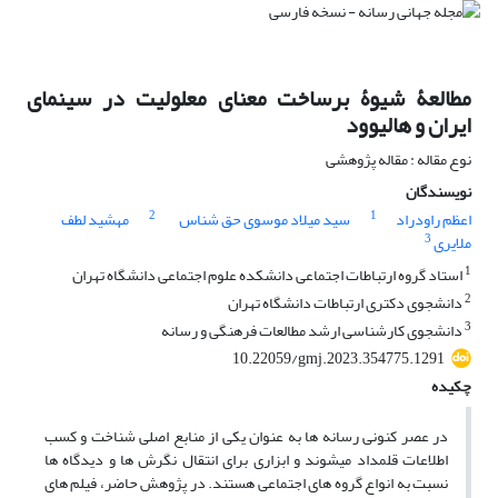
مطالعۀ شیوۀ برساخت معنای معلولیت در سینمای
ایران و هالیوود
نوع مقاله : مقاله پژوهشی
نویسندگان
2
1
اعظم راودراد
سید میلاد موسوی حق شناس
مهشید لطف
3
ملایری
1
استاد گروه ارتباطات اجتماعی دانشکده علوم اجتماعی دانشگاه تهران
2
دانشجوی دکتری ارتباطات دانشگاه تهران
3
دانشجوی کارشناسی ارشد مطالعات فرهنگی و رسانه
10.22059/gmj.2023.354775.1291
چکیده
در عصر کنونی رسانه ­ها به عنوان یکی از منابع اصلی شناخت و کسب
اطلاعات قلمداد می­شوند و ابزاری برای انتقال نگرش­ ها و دیدگاه­ ها
نسبت به انواع گروه ­های اجتماعی هستند. در پژوهش حاضر، فیلم­ های