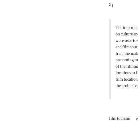
2
1
The importanc
on culture a
were used to 
and film tour
Iran, the mak
promoting tou
of the filmma
locations to f
film location
the problems 
film tourism
e