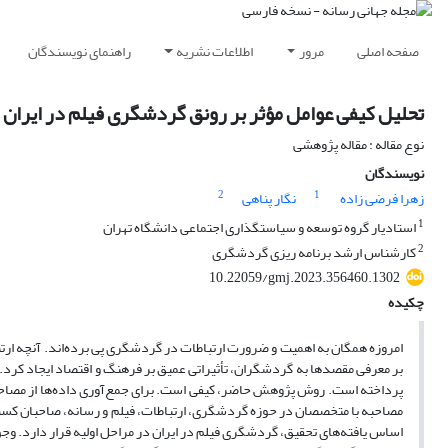
صفحه اصلی
مرور
اطلاعات نشریه
راهنمای نویسندگان
تحلیل کیفی عوامل مؤثر بر رونق گردشگری فیلم در ایران 
نوع مقاله : مقاله پژوهشی
نویسندگان
2
1
زهرا فرضی زاده
نگار پناهی
1
استادیار گروه توسعه و سیاستگذاری اجتماعی دانشگاه تهران
2
کارشناس ارشد برنامه ریزی گردشگری
10.22059/gmj.2023.356460.1302
چکیده
امروزه همگان به اهمیت و ضرورت ارتباطات در گردشگری پی برده‌اند. آنچه ارت
بر معرفی مقصدها به گردشگران، تأثیراتی عمیق بر فرهنگ و اقتصاد ایجاد کرد.
مصاحبه با متخصصان در حوزه گردشگری، ارتباطات، فیلم و رسانه، صاحبان کسب 
اساس یافته‌های تحقیق، گردشگری فیلم در ایران در مراحل اولیه قرار دارد. وج