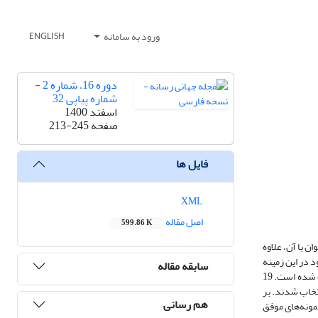
ورود به سامانه
ENGLISH
دوره 16، شماره 2 -
شماره پیاپی 32
اسفند 1400
صفحه
213-245
فایل ها
XML
اصل مقاله
599.86 K
 با آن، علاوه
 در این زمینه
سابقه مقاله
پرداخته است. روش پژوهش حاضر، کیفی است. برای جمع‌آوری داده‌ها از مصاحبه نیمه‌سازمان‌یافته و مشاهده و برای تحلیل مصاحبه‌ها از روش تحلیل مضمون استفاده شده است. 19
تخاب شدند. بر
هم رسانی
مونه‌های موفق