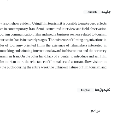
چکیده
English
is somehow evident. Using film tourism, it is possible to make deep effects
sm in contemporary Iran .Semi- structured interview and field observation
 tourism, communication, film and media, business owners related to tourism
rism in Iran is in its early stages. The existence of filming organizations in
ples of tourism- oriented films, the existence of filmmakers interested in
filmmaking and winning international award in this context, and the accuracy
urism in Iran. On the other hand, lack of a center to introduce and sell film
film tourism tours, the reluctance of filmmaker and actors to allow visitors to
 by the public during the entire week, the unknown nature of film tourism, and
کلیدواژه‌ها
English
مراجع