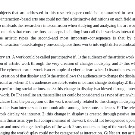
ubjects that are addressed in this research paper could be summarized in two i
/interaction-based arts, one could not find a distinctive definitions on each field a
so, misleads the researchers into confusion when studying and analyzing the art w
e countries that consume those concepts, including Iran, call their works as interact
e artistic types; the second-and most important-consequence is that, by co
/interaction-based category, one could place those works into eight different subca
ory art: A work could be called participative, if: 1) the audience of the artistic wo
on of artistic work through the very creation of changes in display, and 3) thi
The cybernetic art: a work is an example of cybernetic art when, 1) its audiences are 
creation of that display, and 3) the artist allows the audience(s) to change the disp
tional art when: 1) the audiences are able to enter into it and change its display, 2) t
performing social actions and 3) this change in display is achieved through inter
ork. D) The satellite art; the satellite art could be considered as a type of art in w
lause first, the perception of the work is entirely related to this change in display
t rather is an interpersonal communication among the remote audiences. E) The telepres
ork display via internet, 2) this change in display is created through passive i
cs in this artistic type, full comprehension of the work should not be depended upon a
can and must change the display of the work, 2) any understanding of the work depe
anging the work display could not be categorized as interaction. G) Net art: net art i