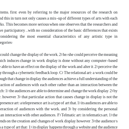
tems; first, even by referring to the major resources of the research on
nd this in turn not only causes a mix-up of different types of arts with each
orks. This becomes more serious when one observes that the researchers and
ive, participatory…with no consideration of the basic differences that exists
nsidering the most essential characteristics of any artistic type in
tegories:
rk could change the display of the work; 2) he/she could perceive the meaning
s which induces change in work display is done without any computer-based
able to have an effect on the display of the work and alter it, 2) perceive the
lay through a cybernetic feedback loop. C) The relational art: a work could be
hrough that change in display, the audiences achieve a full understanding of the
action of audiences with each other rather than an interaction between the
hich: 1) the audiences are able to determine and change the work display, 2) by
; however, 3) that particular action that causes change in display is not the
ence art: a telepresence art is a type of art that; 1) its audiences are able to
nteraction of audiences with the work; and 3) by considering the personal
n interaction with other audiences. F) Telmatic art: in telematics art; 1) the
nds on the creation and changes of work display, however, 3) the audience’s
s a type of art that: 1) its display happens through a website and the audience