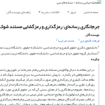
صفحه اصلی
مرور
اطلاعات نشریه
راهنمای نویسندگان
جرم‌انگاری رسانه‌ای: رمزگذاری و رمزگشایی مستند شوک
نویسندگان
2
1
فرهاد الله‌وردی
محمد فرجیها
1
دانشجوی دکتری حقوق کیفری و جرم شناسی، دانشکده حقوق، دانشگاه تربیت م
2
استادیار،گروه حقوق جزا و جرم شناسی، دانشکده حقوق، دانشگاه تربیت مدرس
چکیده
در این مقاله به دنبال واکاویدن مسئله بازنمایی رفتار مجرمانه در تلویزیون با ت
در جامعه واقعی اثر بگذارد. با روش نشانه­‌شناسی به سراغ مستند شوک که دربا
نظام عدالت کیفری از رمزگذاری های صورت گرفته، تمرکز می­کنیم. توضیح آنکه
رویکرد نظری برآمده از مطالعات فرهنگی، برداشت‌های ساده انگارانه از این راب
رسانه­‌ها، مفهوم جرم­‌انگاری را از معنای سنتی آن که در حقوق کیفری مورد نظر 
پردازش‌­های ایدئولوژیک از وقایع اجتماعی، نقش مهمی در این فرایند جرم­‌انگاری پ
در قالب مصرف کنندگان منفعل نمادها، موسیقی زیرزمینی و فرقه­‌ها رمزگذاری
از طریق ایجاد دوگانه­‌ها و بازتولید اسطوره­‌هایی مانند جوانان "پاک دامن ـ و 