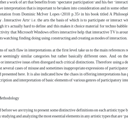
her a work of art that benefits from “spectator participation” and his/her “interacti
 interpretation that is important to be taken into consideration and in some other c
otation from Dominic McIver Lopes (2010, p.35) in his book titled A Philosophy 
y – Interactive Arts” i.e. the arts the basis of which is to participate or interact
h it’s actually hard to define, and this makes it choice material for techno babbl
ctivity, that Microsoft Windows offers interactive help, that interactive TV is arou
ts watching, finding, doing, using, constructing and creating as modes of interaction; 
s of such flaw in interpretations, at the first level, take us to the main references r
e seemingly similar categories, but rather basically different ones. And, on th
 or interactive issue– often disregard such critical distinctions. Therefore, using a 
t, several cases of misuse and sometimes inappropriate expressions of participatory 
d presented here. It is also indicated how the chaos in offering interpretations has 
cription and interpretation of basic elements of various genres of participatory inte
Methodology
before we are trying to present some distinctive definitions on each artistic type
by studying and analyzing the most essential elements in any artistic types that are “