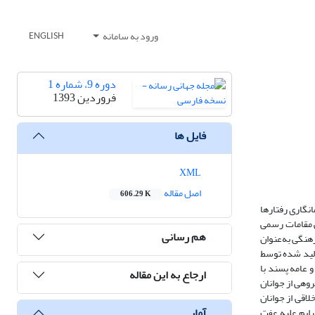
ورود به سامانه
ENGLISH
دوره 9، شماره 1
فروردین 1393
فایل ها
XML
اصل مقاله
606.29 K
انگاری رفتارها
ی مقامات رسمی
هم رسانی
نگی به­‌عنوان
تولید شده توسط
و عامه پسند با
ارجاع به این مقاله
روهی از جوانان
اقی از جوانان
آمار
جرایم علیه عفت