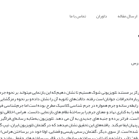
ارسال مقاله
داوران
تماس با ما
درس
مرکز بر مستند تلویزیونی شوک هستیم تا نشان دهیم که این بازنمایی می­تواند بر نحوه جرم­
ره انحرافات جوانان است رفته، دلالت­‌های ثانویه آن را نشان داده و بر نحوه رمزگشای
 رابطه رسانه و جرم همواره در جرم شناسی کلاسیک مطرح بوده است اما جرم‌شناسی فره
طه را به کناری نهاد و معنای جرم را برساختۀ نظام های بازنمایی دانست. هراس اخلاقی 
است، فراتر برده و جنبه های جدیدی به آن می دهد. تلویزیون به­‌مثابه رسانه­‌ای فراگیر 
نهان ایفا می­کند. یافته­‌های این تحقیق نشان می­دهد که در گفتمان تلویزیون ایران، تیپ گ
 شده است. از سوی دیگر، گفتمان رسمی پلیسی و قضایی، اولا خود در برساختن هراس اخل
سلیطه" تاثیر داشته و ثانیا این برساخته رسانه­‌ای را در قالب برساخته های حقوقی مانند 