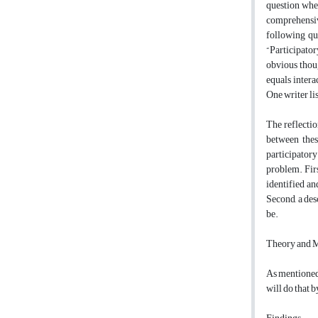
question whet
comprehensive
following qu
“Participator
obvious thoug
equals intera
One writer lis
The reflection
between thes
participatory
problem. Firs
identified an
Second, a des
be.
Theory and 
As mentioned 
will do that 