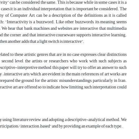
vity” can be considered the same. This is because while in some cases it is a
ases it is an individual interpretation that is important be considered. The
of Computer Art, can be a description of the definitions as it is called
 with: “Interactivity is a buzzword. Like other buzzwords, its meaning seems
e. We hear that bank machines and websites are interactive, that multimedia
nd the corner, and that interactive courseware supports interactive learning.
then another adds that a light switch is interactive”.
elated to these artistic genres that are in no case expresses clear distinctions
e second level, the artists or researchers who work with such subjects as
descriptive-interpretive method, this paper will try to offer an answer to such
– interactive arts which are evident in the main references of art works are
prepared the ground for the artists’ misunderstandings, particularly in Iran.
ractive art are offered so to indicate how limiting such interpretation could
 by using literature review and adopting a descriptive-analytical method. We
participation/ interaction –based” and by providing an example of each type.