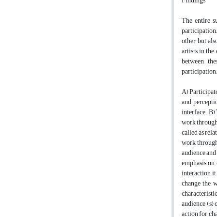
Findings
The entire s
participation
other, but al
artists in th
between thes
participation
A) Participat
and percepti
interface. B) 
work through 
called as rela
work through 
audience and w
emphasis on c
interaction, i
change the w
characteristi
audience (s) 
action for ch