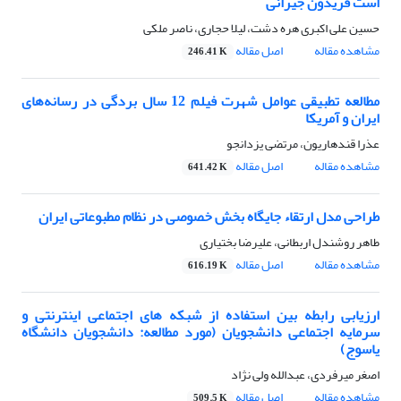
است فریدون جیرانی
حسین علی اکبری هره دشت، لیلا حجاری، ناصر ملکی
مشاهده مقاله
اصل مقاله
246.41 K
مطالعه تطبیقی عوامل شهرت فیلم 12 سال بردگی در رسانه‌های
ایران و آمریکا
عذرا قندهاریون، مرتضی یزدانجو
مشاهده مقاله
اصل مقاله
641.42 K
طراحی مدل ارتقاء جایگاه بخش خصوصی در نظام مطبوعاتی ایران
طاهر روشندل اربطانی، علیرضا بختیاری
مشاهده مقاله
اصل مقاله
616.19 K
ارزیابی رابطه بین استفاده از شبکه های اجتماعی اینترنتی و
سرمایه اجتماعی دانشجویان (مورد مطالعه: دانشجویان دانشگاه
یاسوج)
اصغر میرفردی، عبدالله ولی نژاد
مشاهده مقاله
اصل مقاله
509.5 K