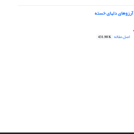
آرزوهای دلهای خسته
اصل مقاله
431.98 K