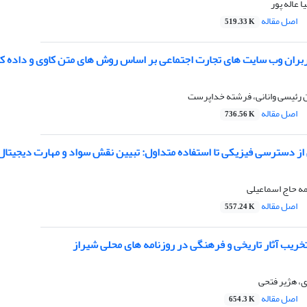
ا عاله پور
اصل مقاله
519.33 K
ربران وب سایت های تجارت اجتماعی بر اساس روش های متن کاوی و داده ک
ن رئیسی وانانی، فرشته خداپرست
اصل مقاله
736.56 K
از دسترسی فیزیکی تا استفاده متداول: تبیین نقش سواد و مهارت دیجیت
ه حاج اسماعیلی
اصل مقاله
557.24 K
تخریب آثار تاریخی و فرهنگی در روزنامه های محلی شیراز
، هژیر فتحی
اصل مقاله
654.3 K